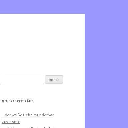
S
u
c
h
NEUESTE BEITRÄGE
e
n
…der weiße Nebel wunderbar
n
Zuversicht
a