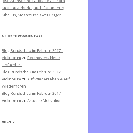
José Afonso und Fados de Coimbra
c
Mein Buxtehude (auch für andere)
h
Sibelius, Mozart und zwei Geiger
:
NEUESTE KOMMENTARE
Blog-Rundschau im Februar 2017 -
Violinorum
zu
Beethovens Neue
Einfachheit
Blog-Rundschau im Februar 2017 -
Violinorum
zu
Auf Wiedersehen & Auf
Wiederhören!
Blog-Rundschau im Februar 2017 -
Violinorum
zu
Aktuelle Motivation
ARCHIV