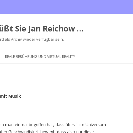
üßt Sie Jan Reichow …
ird als Archiv wieder verfügbar sein.
Zum
Inhalt
REALE BERÜHRUNG UND VIRTUAL REALITY
springen
 mit Musik
nn man einmal begriffen hat, dass überall im Universum
anten Geschwindigkeit bewegt, dass also nur diese