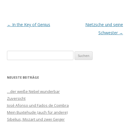
Beitrags-
←
In the Key of Genius
Nietzsche und seine
Navigation
Schwester
→
S
u
c
h
NEUESTE BEITRÄGE
e
n
…der weiße Nebel wunderbar
n
Zuversicht
a
José Afonso und Fados de Coimbra
c
Mein Buxtehude (auch für andere)
h
Sibelius, Mozart und zwei Geiger
: