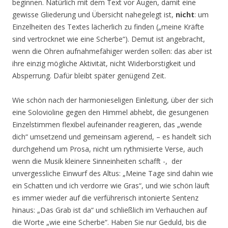
beginnen. Natürlich mit dem Text vor Augen, damit eine
gewisse Gliederung und Übersicht nahegelegt ist,
nicht
: um
Einzelheiten des Textes lächerlich zu finden („meine Kräfte
sind vertrocknet wie eine Scherbe“). Demut ist angebracht,
wenn die Ohren aufnahmefähiger werden sollen: das aber ist
ihre einzig mögliche Aktivität, nicht Widerborstigkeit und
Absperrung. Dafür bleibt später genügend Zeit.
Wie schön nach der harmonieseligen Einleitung, über der sich
eine Solovioline gegen den Himmel abhebt, die gesungenen
Einzelstimmen flexibel aufeinander reagieren, das „wende
dich“ umsetzend und gemeinsam agierend, – es handelt sich
durchgehend um Prosa, nicht um rythmisierte Verse, auch
wenn die Musik kleinere Sinneinheiten schafft -, der
unvergessliche Einwurf des Altus: „Meine Tage sind dahin wie
ein Schatten und ich verdorre wie Gras“, und wie schön läuft
es immer wieder auf die verführerisch intonierte Sentenz
hinaus: „Das Grab ist da“ und schließlich im Verhauchen auf
die Worte „wie eine Scherbe“. Haben Sie nur Geduld, bis die