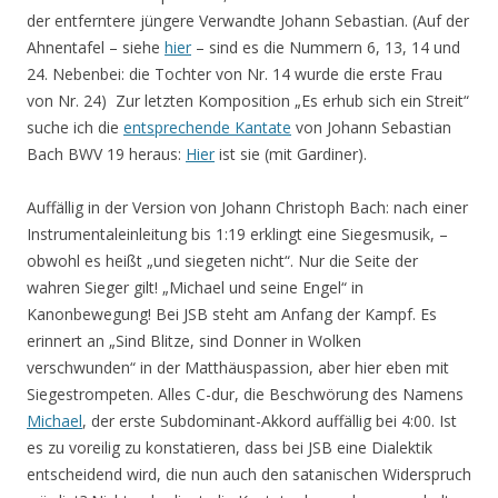
der entferntere jüngere Verwandte Johann Sebastian. (Auf der
Ahnentafel – siehe
hier
– sind es die Nummern 6, 13, 14 und
24. Nebenbei: die Tochter von Nr. 14 wurde die erste Frau
von Nr. 24) Zur letzten Komposition „Es erhub sich ein Streit“
suche ich die
entsprechende Kantate
von Johann Sebastian
Bach BWV 19 heraus:
Hier
ist sie (mit Gardiner).
Auffällig in der Version von Johann Christoph Bach: nach einer
Instrumentaleinleitung bis 1:19 erklingt eine Siegesmusik, –
obwohl es heißt „und siegeten nicht“. Nur die Seite der
wahren Sieger gilt! „Michael und seine Engel“ in
Kanonbewegung! Bei JSB steht am Anfang der Kampf. Es
erinnert an „Sind Blitze, sind Donner in Wolken
verschwunden“ in der Matthäuspassion, aber hier eben mit
Siegestrompeten. Alles C-dur, die Beschwörung des Namens
Michael
, der erste Subdominant-Akkord auffällig bei 4:00. Ist
es zu voreilig zu konstatieren, dass bei JSB eine Dialektik
entscheidend wird, die nun auch den satanischen Widerspruch