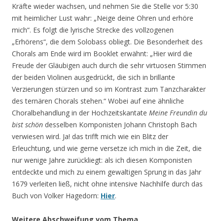
Kräfte wieder wachsen, und nehmen Sie die Stelle vor 5:30
mit heimlicher Lust wahr: „Neige deine Ohren und erhöre
mich“. Es folgt die lyrische Strecke des vollzogenen
„Erhörens“, die dem Solobass obliegt. Die Besonderheit des
Chorals am Ende wird im Booklet erwähnt: „Hier wird die
Freude der Gläubigen auch durch die sehr virtuosen Stimmen
der beiden Violinen ausgedrückt, die sich in brillante
Verzierungen stürzen und so im Kontrast zum Tanzcharakter
des ternären Chorals stehen.“ Wobei auf eine ähnliche
Choralbehandlung in der Hochzeitskantate
Meine Freundin du
bist schön
desselben Komponisten Johann Christoph Bach
verwiesen wird. Ja! das trifft mich wie ein Blitz der
Erleuchtung, und wie gerne versetze ich mich in die Zeit, die
nur wenige Jahre zurückliegt: als ich diesen Komponisten
entdeckte und mich zu einem gewaltigen Sprung in das Jahr
1679 verleiten ließ, nicht ohne intensive Nachhilfe durch das
Buch von Volker Hagedorn:
Hier
.
Weitere Abschweifung vom Thema