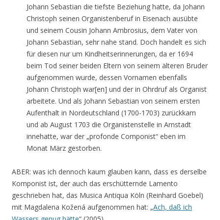
Johann Sebastian die tiefste Beziehung hatte, da Johann
Christoph seinen Organistenberuf in Eisenach ausübte
und seinem Cousin Johann Ambrosius, dem Vater von
Johann Sebastian, sehr nahe stand. Doch handelt es sich
für diesen nur um Kindheitserinnerungen, da er 1694
beim Tod seiner beiden Eltern von seinem älteren Bruder
aufgenommen wurde, dessen Vornamen ebenfalls
Johann Christoph war[en] und der in Ohrdruf als Organist
arbeitete. Und als Johann Sebastian von seinem ersten
Aufenthalt in Nordeutschland (1700-1703) zurückkam
und ab August 1703 die Organistenstelle in Arnstadt
innehatte, war der „profonde Componist“ eben im
Monat März gestorben.
ABER: was ich dennoch kaum glauben kann, dass es derselbe
Komponist ist, der auch das erschütternde Lamento
geschrieben hat, das Musica Antiqua Köln (Reinhard Goebel)
mit Magdalena Kožená aufgenommen hat: „
Ach, daß ich
Wassers genug hätte
“ (2005).