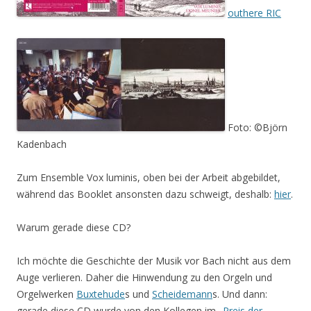
outhere RIC
Foto: ©Björn
Kadenbach
Zum Ensemble Vox luminis, oben bei der Arbeit abgebildet,
während das Booklet ansonsten dazu schweigt, deshalb:
hier
.
Warum gerade diese CD?
Ich möchte die Geschichte der Musik vor Bach nicht aus dem
Auge verlieren. Daher die Hinwendung zu den Orgeln und
Orgelwerken
Buxtehude
s und
Scheidemann
s. Und dann:
gerade diese CD wurde von den Kollegen im
„Preis der