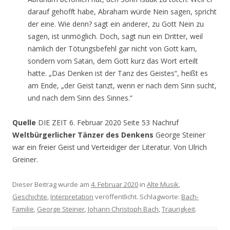
darauf gehofft habe, Abraham würde Nein sagen, spricht
der eine. Wie denn? sagt ein anderer, zu Gott Nein zu
sagen, ist unmöglich. Doch, sagt nun ein Dritter, weil
nämlich der Tötungsbefehl gar nicht von Gott kam,
sondern vom Satan, dem Gott kurz das Wort erteilt
hatte. „Das Denken ist der Tanz des Geistes“, heißt es
am Ende, „der Geist tanzt, wenn er nach dem Sinn sucht,
und nach dem Sinn des Sinnes.“
Quelle
DIE ZEIT 6. Februar 2020 Seite 53 Nachruf
Weltbürgerlicher Tänzer des Denkens
George Steiner
war ein freier Geist und Verteidiger der Literatur. Von Ulrich
Greiner.
Dieser Beitrag wurde am
4. Februar 2020
in
Alte Musik
,
Geschichte
,
Interpretation
veröffentlicht. Schlagworte:
Bach-
Familie
,
George Steiner
,
Johann Christoph Bach
,
Traurigkeit
.