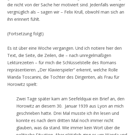
die nicht von der Sache her motiviert sind. Jedenfalls weniger
vergnüglich als – sagen wir – Felix Krull, obwohl man sich an
ihn erinnert fühlt.
(Fortsetzung folgt)
Es ist über eine Woche vergangen. Und ich notiere hier den
Text, die Seite, die Zeilen, die – nach unregelmäßigen
Lektürezeiten – für mich die Schlüsselstelle des Romans
repräsentieren. „Der Klavierspieler“ erkennt, welche Rolle
Wanda Toscanini, die Tochter des Dirigenten, als Frau für
Horowitz spielt:
Zwei Tage später kam am Seefeldquai ein Brief an, den
Horowitz an diesem 30. Januar 1939 aus Lyon an mich
geschrieben hatte. Drei Mal musste ich ihn lesen und
konnte es nach dem dritten Mal noch immer nicht
glauben, was da stand. Wie immer kein Wort über die
politische Situation. Aber plötzlich ging es um Wanda und