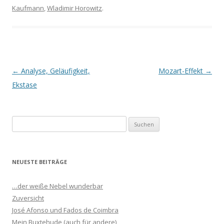
Kaufmann
,
Wladimir Horowitz
.
Beitrags-
←
Analyse, Geläufigkeit,
Mozart-Effekt
→
Navigation
Ekstase
S
u
c
h
NEUESTE BEITRÄGE
e
n
…der weiße Nebel wunderbar
n
Zuversicht
a
José Afonso und Fados de Coimbra
c
Mein Buxtehude (auch für andere)