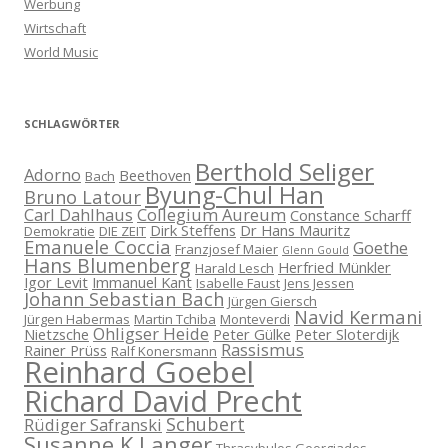
Werbung
Wirtschaft
World Music
SCHLAGWÖRTER
Berthold Seliger
Adorno
Beethoven
Bach
Byung-Chul Han
Bruno Latour
Carl Dahlhaus
Collegium Aureum
Constance Scharff
Dirk Steffens
Dr Hans Mauritz
Demokratie
DIE ZEIT
Emanuele Coccia
Goethe
Franzjosef Maier
Glenn Gould
Hans Blumenberg
Herfried Münkler
Harald Lesch
Igor Levit
Immanuel Kant
Isabelle Faust
Jens Jessen
Johann Sebastian Bach
Jürgen Giersch
Navid Kermani
Jürgen Habermas
Martin Tchiba
Monteverdi
Ohligser Heide
Nietzsche
Peter Gülke
Peter Sloterdijk
Rassismus
Rainer Prüss
Ralf Konersmann
Reinhard Goebel
Richard David Precht
Schubert
Rüdiger Safranski
Susanne K Langer