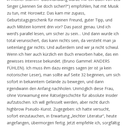
Singer („kennen Sie doch sicher!?“) empfohlen, hat mit Musik
zu tun, mit Horowitz. Das kam mir zupass,
Geburtstagsgeschenk für meinen Freund, guter Tipp, und
auch Milstein kommt drin vor? Das passt genau. Und ich
werd’s parallel lesen, um sicher zu sein… Und dann wurde ich
total verunsichert, das kann nichts sein, da versteht man ja
seitenlang gar nichts. Und außerdem sind wir ja nicht schwul.
Wenn ich hier auch kürzlich ein Buch erworben habe, das ein
gewisses Interesse bekundet. (Bruno Gammel: ANDERS
FÜHLEN). Ich muss ihm dazu einiges sagen (er ist ja kein
notorischer Leser), man sollte auf Seite 32 beginnen, um sich
sofort in bekanntem Gelände zu bewegen, und dann
irgendwann den Anfang nachholen. Unmöglich diese Frau,
ohne Vorwarnung eine Rätselgeschichte für absolute Insider
aufzutischen. Ich will gefesselt werden, aber nicht durch
highbrow Pseudo-Kunst. Zugegeben: ich hatte versucht,
sofort einzutauchen, in Erwartung „leichter Literatur“, heute
angefangen, übermorgen fertig. Jetzt empfehle ich, sorgfältig