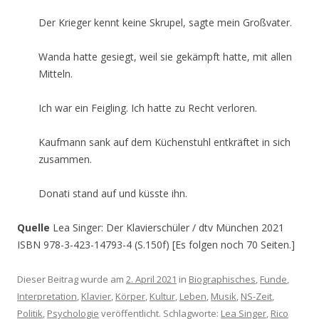
Der Krieger kennt keine Skrupel, sagte mein Großvater.
Wanda hatte gesiegt, weil sie gekämpft hatte, mit allen
Mitteln.
Ich war ein Feigling. Ich hatte zu Recht verloren.
Kaufmann sank auf dem Küchenstuhl entkräftet in sich
zusammen.
Donati stand auf und küsste ihn.
Quelle
Lea Singer: Der Klavierschüler / dtv München 2021
ISBN 978-3-423-14793-4 (S.150f) [Es folgen noch 70 Seiten.]
Dieser Beitrag wurde am
2. April 2021
in
Biographisches
,
Funde
,
Interpretation
,
Klavier
,
Körper
,
Kultur
,
Leben
,
Musik
,
NS-Zeit
,
Politik
,
Psychologie
veröffentlicht. Schlagworte:
Lea Singer
,
Rico