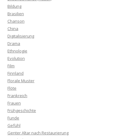
Bildung
Brasilien
Chanson
China
Digitalisierung
Drama
Ethnologie
Evolution
Film
Finnland
Florale Muster
Flöte
Frankreich
Frauen
Frühgeschichte
Funde
Gefühl
Genter Altar nach Restaurierung