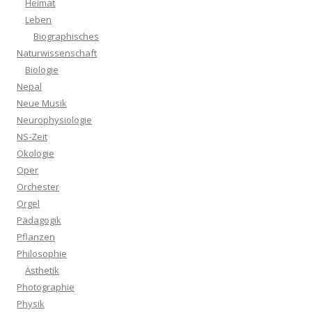
Heimat
Leben
Biographisches
Naturwissenschaft
Biologie
Nepal
Neue Musik
Neurophysiologie
NS-Zeit
Ökologie
Oper
Orchester
Orgel
Pädagogik
Pflanzen
Philosophie
Ästhetik
Photographie
Physik