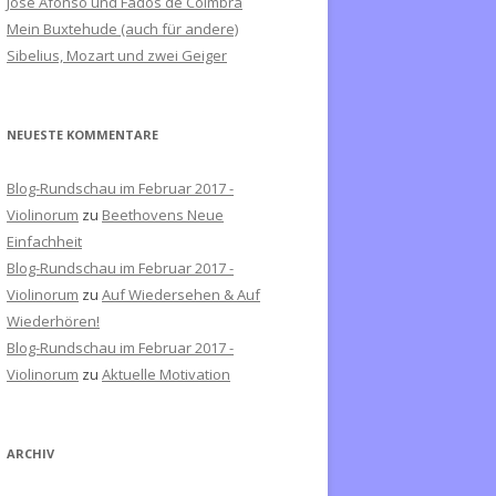
José Afonso und Fados de Coimbra
c
Mein Buxtehude (auch für andere)
h
Sibelius, Mozart und zwei Geiger
:
NEUESTE KOMMENTARE
Blog-Rundschau im Februar 2017 -
Violinorum
zu
Beethovens Neue
Einfachheit
Blog-Rundschau im Februar 2017 -
Violinorum
zu
Auf Wiedersehen & Auf
Wiederhören!
Blog-Rundschau im Februar 2017 -
Violinorum
zu
Aktuelle Motivation
ARCHIV