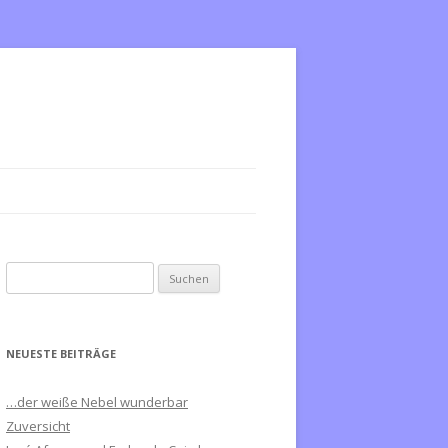
S
u
c
h
NEUESTE BEITRÄGE
e
n
…der weiße Nebel wunderbar
n
Zuversicht
a