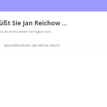
üßt Sie Jan Reichow …
ird als Archiv wieder verfügbar sein.
Zum
Inhalt
REALE BERÜHRUNG UND VIRTUAL REALITY
springen