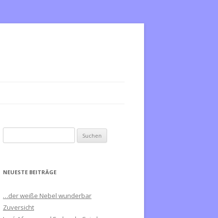
S
u
c
h
NEUESTE BEITRÄGE
e
n
…der weiße Nebel wunderbar
n
Zuversicht
a