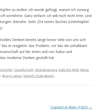
 klopfen zu wollen: ich wurde gefragt, warum ich vorweg
off vornehme. Ganz einfach: ich will mich nicht irren. Und
itungen. Beinahe. Seite 254 seines Buches (Unterkapitel
y:
tvolles Denken bereits lange bevor viele von uns sich
das er reagierte: das Problem, vor das die unhaltbare
ssenschaft auf der einen und von Kultur und
 das moderne Denken gestellt hat.
schichte
,
Gesellschaft
,
Globalisierung
,
Indische Welt
,
Klima
,
e:
Bruno Latour
,
Dipesh Chakrabarty
.
Cranach in Wien (1502)
→