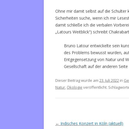
Ohne mir damit selbst auf die Schulter
Sicherheiten suche, wenn ich mir Lesest
damit schließe ich die verbalen Vorbere
„Latours Weitblick“) schreibt Chakrabart
Bruno Latour entwickelte sein kuns
des Problems bewusst wurden, auf 
Entgegensetzung von Natur und Wi
Gesellschaft auf der anderen Seite
Dieser Beitrag wurde am
23. Juli 2022
in
Ge
Natur
,
Ökologie
veröffentlicht. Schlagwort
Beitrags-
←
Indisches Konzert in Köln (aktuell)