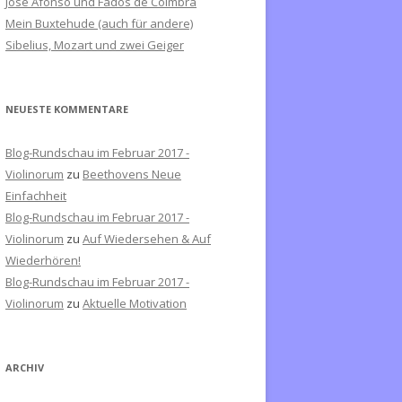
José Afonso und Fados de Coimbra
c
Mein Buxtehude (auch für andere)
h
Sibelius, Mozart und zwei Geiger
:
NEUESTE KOMMENTARE
Blog-Rundschau im Februar 2017 -
Violinorum
zu
Beethovens Neue
Einfachheit
Blog-Rundschau im Februar 2017 -
Violinorum
zu
Auf Wiedersehen & Auf
Wiederhören!
Blog-Rundschau im Februar 2017 -
Violinorum
zu
Aktuelle Motivation
ARCHIV