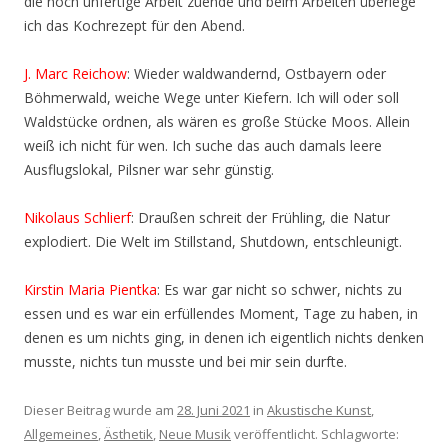
die noch unfertige Arbeit zuende und beim Arbeiten überlege
ich das Kochrezept für den Abend.
J. Marc Reichow
: Wieder waldwandernd, Ostbayern oder
Böhmerwald, weiche Wege unter Kiefern. Ich will oder soll
Waldstücke ordnen, als wären es große Stücke Moos. Allein
weiß ich nicht für wen. Ich suche das auch damals leere
Ausflugslokal, Pilsner war sehr günstig.
Nikolaus Schlierf
: Draußen schreit der Frühling, die Natur
explodiert. Die Welt im Stillstand, Shutdown, entschleunigt.
Kirstin Maria Pientka
: Es war gar nicht so schwer, nichts zu
essen und es war ein erfüllendes Moment, Tage zu haben, in
denen es um nichts ging, in denen ich eigentlich nichts denken
musste, nichts tun musste und bei mir sein durfte.
Dieser Beitrag wurde am
28. Juni 2021
in
Akustische Kunst
,
Allgemeines
,
Ästhetik
,
Neue Musik
veröffentlicht. Schlagworte: