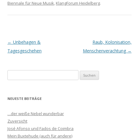
Biennale für Neue Musik
,
KlangForum Heidelberg
.
Beitrags-
←
Unbehagen &
Raub, Kolonisation,
Navigation
Tagesgeschehen
Menschenverachtung
→
S
u
c
h
NEUESTE BEITRÄGE
e
n
…der weiße Nebel wunderbar
n
Zuversicht
a
José Afonso und Fados de Coimbra
c
Mein Buxtehude (auch für andere)