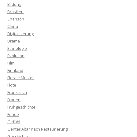
Bildung
Brasilien
Chanson
China
Digitalisierung
Drama
Ethnologie
Evolution
Film
Finnland
Florale Muster
Flöte
Frankreich
Frauen
Frühgeschichte
Funde
Gefühl
Genter Altar nach Restaurierung
Geschichte