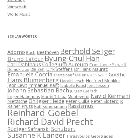
Wirtschaft
World Music
SCHLAGWÖRTER
Berthold Seliger
Adorno
Beethoven
Bach
Byung-Chul Han
Bruno Latour
Carl Dahlhaus
Collegium Aureum
Constance Scharff
Dirk Steffens
Dr Hans Mauritz
Demokratie
DIE ZEIT
Emanuele Coccia
Goethe
Franzjosef Maier
Glenn Gould
Hans Blumenberg
Herfried Münkler
Harald Lesch
Igor Levit
Immanuel Kant
Isabelle Faust
Jens Jessen
Johann Sebastian Bach
Jürgen Giersch
Navid Kermani
Jürgen Habermas
Martin Tchiba
Monteverdi
Ohligser Heide
Nietzsche
Peter Gülke
Peter Sloterdijk
Rassismus
Rainer Prüss
Ralf Konersmann
Reinhard Goebel
Richard David Precht
Schubert
Rüdiger Safranski
Susanne K Langer
Thrasybulos Georgiades