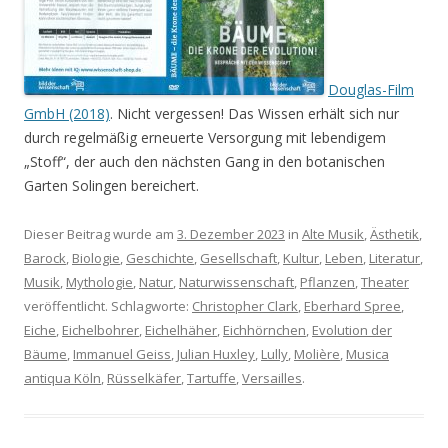
Douglas-Film
GmbH (2018)
. Nicht vergessen! Das Wissen erhält sich nur
durch regelmäßig erneuerte Versorgung mit lebendigem
„Stoff“, der auch den nächsten Gang in den botanischen
Garten Solingen bereichert.
Dieser Beitrag wurde am
3. Dezember 2023
in
Alte Musik
,
Ästhetik
,
Barock
,
Biologie
,
Geschichte
,
Gesellschaft
,
Kultur
,
Leben
,
Literatur
,
Musik
,
Mythologie
,
Natur
,
Naturwissenschaft
,
Pflanzen
,
Theater
veröffentlicht. Schlagworte:
Christopher Clark
,
Eberhard Spree
,
Eiche
,
Eichelbohrer
,
Eichelhäher
,
Eichhörnchen
,
Evolution der
Bäume
,
Immanuel Geiss
,
Julian Huxley
,
Lully
,
Molière
,
Musica
antiqua Köln
,
Rüsselkäfer
,
Tartuffe
,
Versailles
.