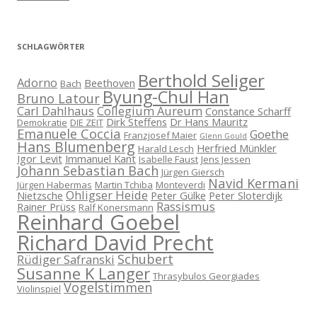
SCHLAGWÖRTER
Berthold Seliger
Adorno
Beethoven
Bach
Byung-Chul Han
Bruno Latour
Carl Dahlhaus
Collegium Aureum
Constance Scharff
Dirk Steffens
Dr Hans Mauritz
Demokratie
DIE ZEIT
Emanuele Coccia
Goethe
Franzjosef Maier
Glenn Gould
Hans Blumenberg
Herfried Münkler
Harald Lesch
Igor Levit
Immanuel Kant
Isabelle Faust
Jens Jessen
Johann Sebastian Bach
Jürgen Giersch
Navid Kermani
Jürgen Habermas
Martin Tchiba
Monteverdi
Ohligser Heide
Nietzsche
Peter Gülke
Peter Sloterdijk
Rassismus
Rainer Prüss
Ralf Konersmann
Reinhard Goebel
Richard David Precht
Schubert
Rüdiger Safranski
Susanne K Langer
Thrasybulos Georgiades
Vogelstimmen
Violinspiel