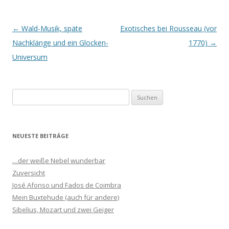
Beitrags-
←
Wald-Musik, späte
Exotisches bei Rousseau (vor
Navigation
Nachklänge und ein Glocken-
1770)
→
Universum
S
u
c
h
NEUESTE BEITRÄGE
e
n
…der weiße Nebel wunderbar
n
Zuversicht
a
José Afonso und Fados de Coimbra
c
Mein Buxtehude (auch für andere)
h
Sibelius, Mozart und zwei Geiger
: