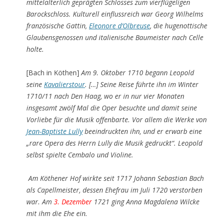
mittelalterlich geprägten Schlosses zum vierflügeligen
Barockschloss. Kulturell einflussreich war Georg Wilhelms
französische Gattin,
Eleonore d’Olbreuse
, die hugenottische
Glaubensgenossen und italienische Baumeister nach Celle
holte.
[Bach in Köthen]
Am 9. Oktober 1710 begann Leopold
seine
Kavalierstour
. […] Seine Reise führte ihn im Winter
1710/11 nach Den Haag, wo er in nur vier Monaten
insgesamt zwölf Mal die Oper besuchte und damit seine
Vorliebe für die Musik offenbarte. Vor allem die Werke von
Jean-Baptiste Lully
beeindruckten ihn, und er erwarb eine
„rare Opera des Herrn Lully die Musik gedruckt“. Leopold
selbst spielte Cembalo und Violine.
Am Köthener Hof wirkte seit 1717 Johann Sebastian Bach
als Capellmeister, dessen Ehefrau im Juli 1720 verstorben
war. Am
3. Dezember
1721 ging Anna Magdalena Wilcke
mit ihm die Ehe ein.