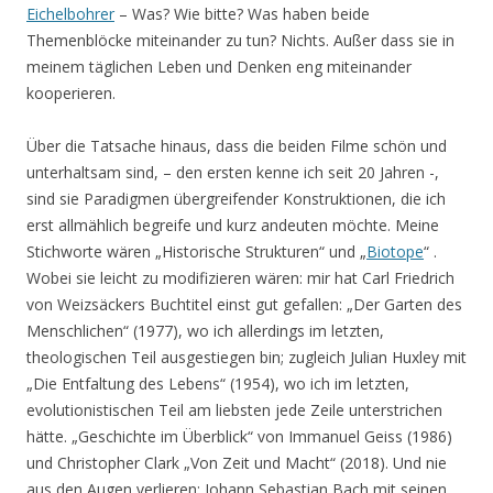
Eichelbohrer
– Was? Wie bitte? Was haben beide
Themenblöcke miteinander zu tun? Nichts. Außer dass sie in
meinem täglichen Leben und Denken eng miteinander
kooperieren.
Über die Tatsache hinaus, dass die beiden Filme schön und
unterhaltsam sind, – den ersten kenne ich seit 20 Jahren -,
sind sie Paradigmen übergreifender Konstruktionen, die ich
erst allmählich begreife und kurz andeuten möchte. Meine
Stichworte wären „Historische Strukturen“ und „
Biotope
“ .
Wobei sie leicht zu modifizieren wären: mir hat Carl Friedrich
von Weizsäckers Buchtitel einst gut gefallen: „Der Garten des
Menschlichen“ (1977), wo ich allerdings im letzten,
theologischen Teil ausgestiegen bin; zugleich Julian Huxley mit
„Die Entfaltung des Lebens“ (1954), wo ich im letzten,
evolutionistischen Teil am liebsten jede Zeile unterstrichen
hätte. „Geschichte im Überblick“ von Immanuel Geiss (1986)
und Christopher Clark „Von Zeit und Macht“ (2018). Und nie
aus den Augen verlieren: Johann Sebastian Bach mit seinen