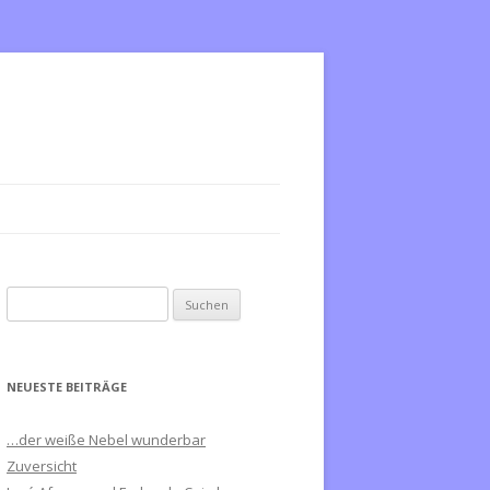
S
u
c
h
NEUESTE BEITRÄGE
e
n
…der weiße Nebel wunderbar
n
Zuversicht
a