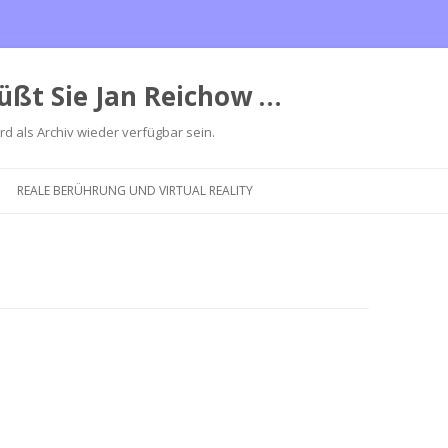
üßt Sie Jan Reichow …
ird als Archiv wieder verfügbar sein.
Zum
Inhalt
REALE BERÜHRUNG UND VIRTUAL REALITY
springen