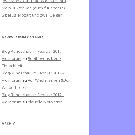
José Afonso und Fados de Coimbra
c
Mein Buxtehude (auch für andere)
h
Sibelius, Mozart und zwei Geiger
:
NEUESTE KOMMENTARE
Blog-Rundschau im Februar 2017 -
Violinorum
zu
Beethovens Neue
Einfachheit
Blog-Rundschau im Februar 2017 -
Violinorum
zu
Auf Wiedersehen & Auf
Wiederhören!
Blog-Rundschau im Februar 2017 -
Violinorum
zu
Aktuelle Motivation
ARCHIV