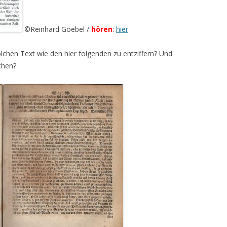
©Reinhard Goebel /
hören
:
hier
lchen Text wie den hier folgenden zu entziffern? Und
chen?