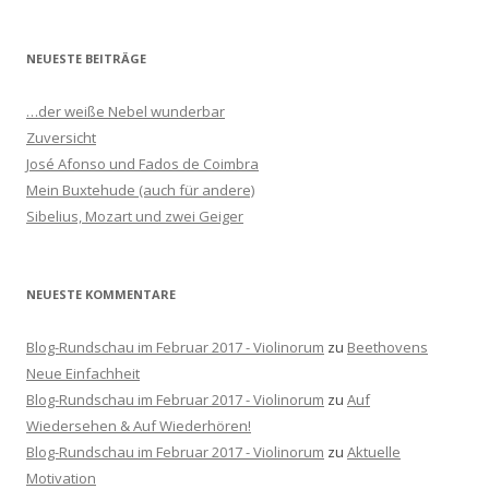
c
h
NEUESTE BEITRÄGE
e
n
…der weiße Nebel wunderbar
n
Zuversicht
a
José Afonso und Fados de Coimbra
c
Mein Buxtehude (auch für andere)
h
Sibelius, Mozart und zwei Geiger
:
NEUESTE KOMMENTARE
Blog-Rundschau im Februar 2017 - Violinorum
zu
Beethovens
Neue Einfachheit
Blog-Rundschau im Februar 2017 - Violinorum
zu
Auf
Wiedersehen & Auf Wiederhören!
Blog-Rundschau im Februar 2017 - Violinorum
zu
Aktuelle
Motivation