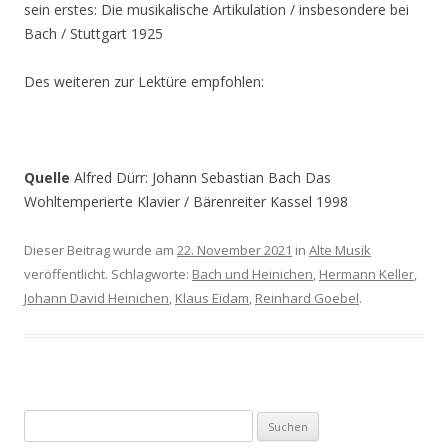
sein erstes: Die musikalische Artikulation / insbesondere bei
Bach / Stuttgart 1925
Des weiteren zur Lektüre empfohlen:
Quelle
Alfred Dürr: Johann Sebastian Bach Das
Wohltemperierte Klavier / Bärenreiter Kassel 1998
Dieser Beitrag wurde am
22. November 2021
in
Alte Musik
veröffentlicht. Schlagworte:
Bach und Heinichen
,
Hermann Keller
,
Johann David Heinichen
,
Klaus Eidam
,
Reinhard Goebel
.
S
u