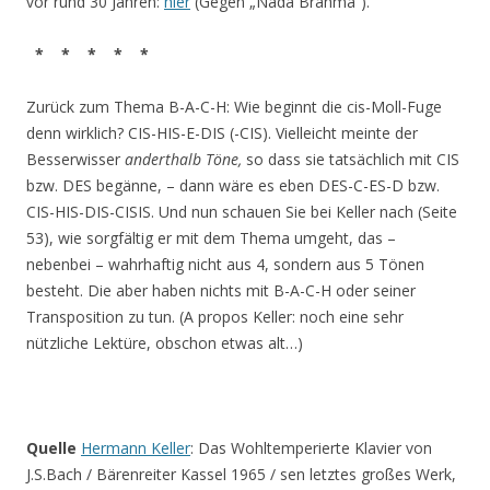
vor rund 30 Jahren:
hier
(Gegen „Nada Brahma“).
* * * * *
Zurück zum Thema B-A-C-H: Wie beginnt die cis-Moll-Fuge
denn wirklich? CIS-HIS-E-DIS (-CIS). Vielleicht meinte der
Besserwisser
anderthalb
Töne,
so dass sie tatsächlich mit CIS
bzw. DES begänne, – dann wäre es eben DES-C-ES-D bzw.
CIS-HIS-DIS-CISIS. Und nun schauen Sie bei Keller nach (Seite
53), wie sorgfältig er mit dem Thema umgeht, das –
nebenbei – wahrhaftig nicht aus 4, sondern aus 5 Tönen
besteht. Die aber haben nichts mit B-A-C-H oder seiner
Transposition zu tun. (A propos Keller: noch eine sehr
nützliche Lektüre, obschon etwas alt…)
Quelle
Hermann Keller
: Das Wohltemperierte Klavier von
J.S.Bach / Bärenreiter Kassel 1965 / sen letztes großes Werk,