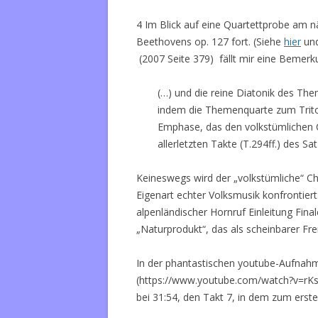
4 Im Blick auf eine Quartettprobe am n
Beethovens op. 127 fort. (Siehe
hier
un
(2007 Seite 379) fällt mir eine Bemer
(…) und die reine Diatonik des The
indem die Themenquarte zum Trito
Emphase, das den volkstümlichen Cha
allerletzten Takte (T.294ff.) des S
Keineswegs wird der „volkstümliche“ Char
Eigenart echter Volksmusik konfrontiert:
alpenländischer Hornruf Einleitung Finale
„Naturprodukt“, das als scheinbarer Fr
In der phantastischen youtube-Aufnah
(https://www.youtube.com/watch?v=rKs
bei 31:54, den Takt 7, in dem zum ersten