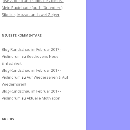
José Afonso und Fados de Coimbra
c
Mein Buxtehude (auch für andere)
h
Sibelius, Mozart und zwei Geiger
:
NEUESTE KOMMENTARE
Blog-Rundschau im Februar 2017 -
Violinorum
zu
Beethovens Neue
Einfachheit
Blog-Rundschau im Februar 2017 -
Violinorum
zu
Auf Wiedersehen & Auf
Wiederhören!
Blog-Rundschau im Februar 2017 -
Violinorum
zu
Aktuelle Motivation
ARCHIV