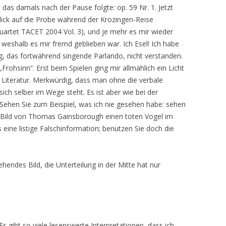
das damals nach der Pause folgte: op. 59 Nr. 1. Jetzt
ick auf die Probe während der Krozingen-Reise
artet TACET 2004 Vol. 3), und je mehr es mir wieder
 weshalb es mir fremd geblieben war. Ich Esel! Ich habe
, das fortwährend singende Parlando, nicht verstanden.
Frohsinn“. Erst beim Spielen ging mir allmählich ein Licht
r Literatur. Merkwürdig, dass man ohne die verbale
ch selber im Wege steht. Es ist aber wie bei der
. Sehen Sie zum Beispiel, was ich nie gesehen habe: sehen
Bild von Thomas Gainsborough einen toten Vogel im
es eine listige Falschinformation; benutzen Sie doch die
hendes Bild, die Unterteilung in der Mitte hat nur
s gibt so viele lesenswerte Interpretationen, dass ich