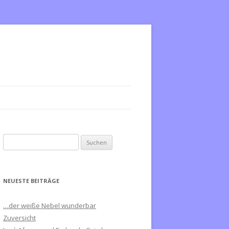
S
u
c
h
NEUESTE BEITRÄGE
e
n
…der weiße Nebel wunderbar
n
Zuversicht
a