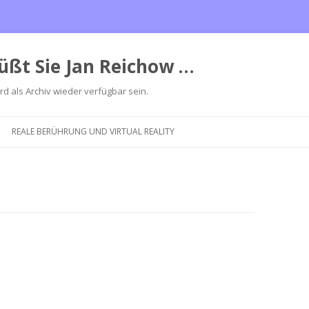
üßt Sie Jan Reichow …
ird als Archiv wieder verfügbar sein.
Zum
Inhalt
REALE BERÜHRUNG UND VIRTUAL REALITY
springen