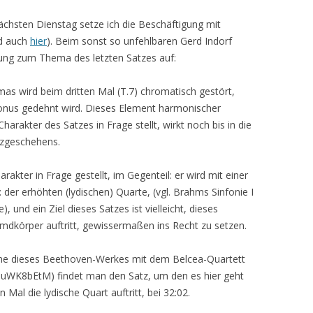
ächsten Dienstag setze ich die Beschäftigung mit
d auch
hier
). Beim sonst so unfehlbaren Gerd Indorf
kung zum Thema des letzten Satzes auf:
mas wird beim dritten Mal (T.7) chromatisch gestört,
nus gedehnt wird. Dieses Element harmonischer
rakter des Satzes in Frage stellt, wirkt noch bis in die
atzgeschehens.
akter in Frage gestellt, im Gegenteil: er wird mit einer
 der erhöhten (lydischen) Quarte, (vgl. Brahms Sinfonie I
), und ein Ziel dieses Satzes ist vielleicht, dieses
emdkörper auftritt, gewissermaßen ins Recht zu setzen.
me dieses Beethoven-Werkes mit dem Belcea-Quartett
uWK8bEtM) findet man den Satz, um den es hier geht
 Mal die lydische Quart auftritt, bei 32:02.