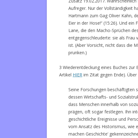
Zusatz 19.02.2017. Wahrscheinlich
Aufreger. Nur der Vollständigkeit 
Hartmann zum Gag Oliver Kahn, der
Eier in der Hose!“ (15:26). Und ein
Lane, die den Macho-Sprüchen des
entgegenschleuderte: sie als Frau 
ist. (Aber Vorsicht, nicht dass die
prunken.)
3 Wiederentdeckung eines Buches zur En
Artikel
HIER
im Zitat gegen Ende). Über 
Seine Forschungen beschäftigten si
dessen Wirtschafts- und Sozialstruk
dass Menschen innerhalb von sozia
prägen, oft sogar festlegen. Ihn int
geschichtliche Ereignisse und Pers
vom Ansatz des Historismus, wie e
machen Geschichte‘ gekennzeichne