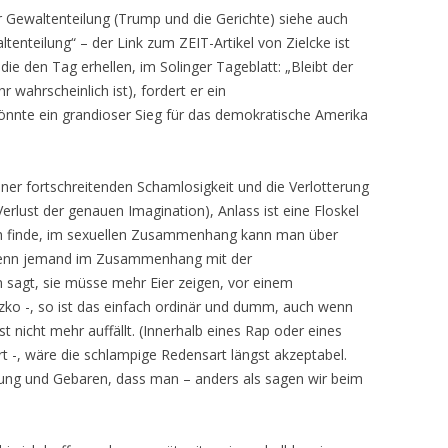
r Gewaltenteilung (Trump und die Gerichte) siehe auch
tenteilung“ – der Link zum ZEIT-Artikel von Zielcke ist
die den Tag erhellen, im Solinger Tageblatt: „Bleibt der
r wahrscheinlich ist), fordert er ein
nnte ein grandioser Sieg für das demokratische Amerika
ner fortschreitenden Schamlosigkeit und die Verlotterung
erlust der genauen Imagination), Anlass ist eine Floskel
ch finde, im sexuellen Zusammenhang kann man über
 wenn jemand im Zusammenhang mit der
n sagt, sie müsse mehr Eier zeigen, vor einem
zko -, so ist das einfach ordinär und dumm, auch wenn
t nicht mehr auffällt. (Innerhalb eines Rap oder eines
t -, wäre die schlampige Redensart längst akzeptabel.
dung und Gebaren, dass man – anders als sagen wir beim