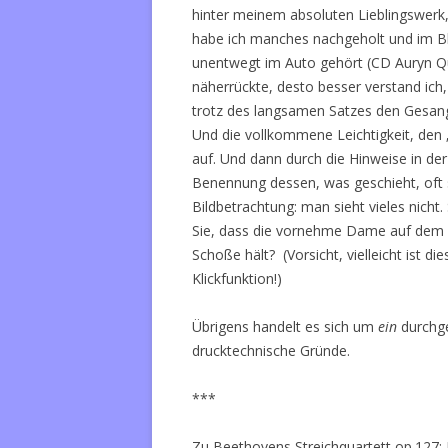
hinter meinem absoluten Lieblingswerk, 
habe ich manches nachgeholt und im Bl
unentwegt im Auto gehört (CD Auryn Qu
näherrückte, desto besser verstand ich,
trotz des langsamen Satzes den Gesang
Und die vollkommene Leichtigkeit, den „
auf. Und dann durch die Hinweise in de
Benennung dessen, was geschieht, oft si
Bildbetrachtung: man sieht vieles nicht
Sie, dass die vornehme Dame auf dem 
Schoße hält? (Vorsicht, vielleicht ist di
Klickfunktion!)
Übrigens handelt es sich um
ein
durchge
drucktechnische Gründe.
***
Zu Beethovens Streichquartett op.127: E