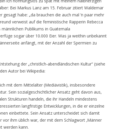
 bin ich hoffnungslos zu spät mit meinem halbherzigen
halber: Bei Markus Lanz am 15. Februar zitiert Waldemar
 gesagt habe: „da brauchen die auch mal ’n paar mehr
 Freund verweist auf die feministische Rapperin Rebecca
 männlichen Publikums in Guatemala
verfüge sogar über 10.000 Eier. Was ja weithin unbekannt
 Männerseite anfängt, mit der Anzahl der Spermien zu
tstehung der „christlich-abendländischen Kultur“ (siehe
den Autor bei Wikipedia:
ch mit dem Mittelalter (Mediävistik), insbesondere
tur. Sein sozialgeschichtlicher Ansatz geht davon aus,
len Strukturen handeln, die ihr Handeln mindestens
eressierten langfristige Entwicklungen, in die er einzelne
onen einbettete. Sein Ansatz unterscheidet sich damit
r vor ihm üblich war, der mit dem Schlagwort ‚Männer
t werden kann.