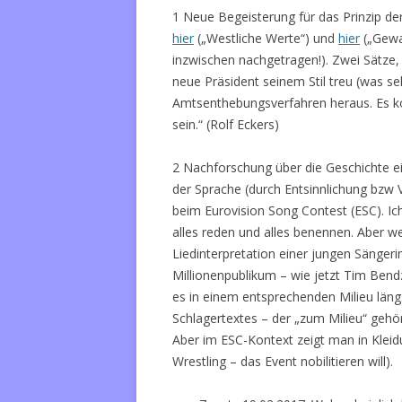
1 Neue Begeisterung für das Prinzip de
hier
(„Westliche Werte“) und
hier
(„Gewal
inzwischen nachgetragen!). Zwei Sätze, 
neue Präsident seinem Stil treu (was seh
Amtsenthebungsverfahren heraus. Es kö
sein.“ (Rolf Eckers)
2 Nachforschung über die Geschichte ei
der Sprache (durch Entsinnlichung bzw V
beim Eurovision Song Contest (ESC). I
alles reden und alles benennen. Aber
Liedinterpretation einer jungen Sängeri
Millionenpublikum – wie jetzt Tim Bend
es in einem entsprechenden Milieu längs
Schlagertextes – der „zum Milieu“ gehör
Aber im ESC-Kontext zeigt man in Klei
Wrestling – das Event nobilitieren will).