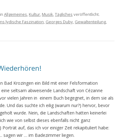
in
Allgemeines
,
Kultur
,
Musik
,
Tägliches
veröffentlicht.
s lydische Faszination
,
Georges Duby
,
Gewaltenteilung
,
Wiederhören!
in Bad Krozingen ein Bild mit einer Felsformation
 an eine seltsam abweisende Landschaft von Cézanne
or vielen Jahren in einem Buch begegnet, in dem sie als
e. Und das suchte ich eilig (warum nur?) hervor, bevor
eholt wurde. Nein, die Landschaften hatten keinerlei
lich wie von selbst dieses ebenfalls nicht ganz
rträt auf, das ich vor einiger Zeit rekapituliert habe:
n … sagen wir … im Badezimmer liegen.