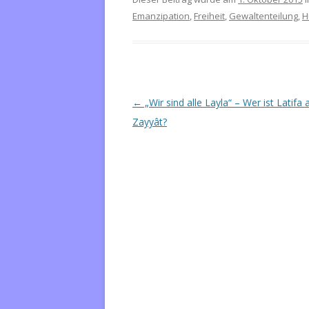
Emanzipation
,
Freiheit
,
Gewaltenteilung
,
H
Beitrags-
←
„Wir sind alle Layla“ – Wer ist Latifa 
Navigation
Zayyât?