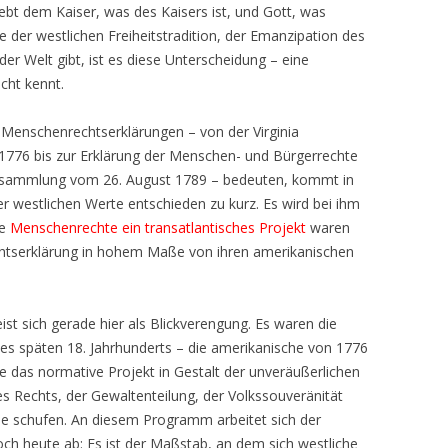
ebt dem Kaiser, was des Kaisers ist, und Gott, was
e der westlichen Freiheitstradition, der Emanzipation des
er Welt gibt, ist es diese Unterscheidung – eine
cht kennt.
en Menschenrechtserklärungen – von der Virginia
 1776 bis zur Erklärung der Menschen- und Bürgerrechte
ersammlung vom 26. August 1789 – bedeuten, kommt in
er westlichen Werte entschieden zu kurz. Es wird bei ihm
ie
Menschenrechte ein transatlantisches Projekt
waren
htserklärung in hohem Maße von ihren amerikanischen
st sich gerade hier als Blickverengung. Es waren die
des späten 18. Jahrhunderts – die amerikanische von 1776
ie das normative Projekt in Gestalt der unveräußerlichen
s Rechts, der Gewaltenteilung, der Volkssouveränität
e schufen. An diesem Programm arbeitet sich der
h heute ab: Es ist der Maßstab, an dem sich westliche