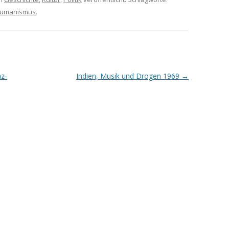
umanismus
.
az-
Indien, Musik und Drogen 1969
→