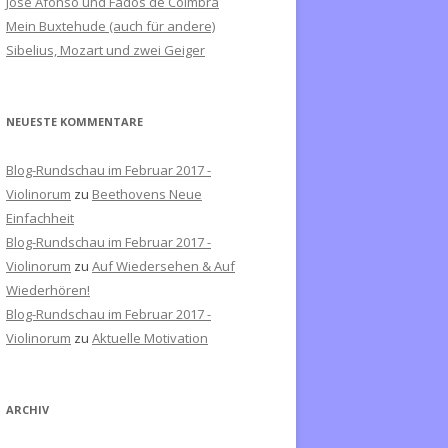
José Afonso und Fados de Coimbra
c
Mein Buxtehude (auch für andere)
h
Sibelius, Mozart und zwei Geiger
:
NEUESTE KOMMENTARE
Blog-Rundschau im Februar 2017 -
Violinorum
zu
Beethovens Neue
Einfachheit
Blog-Rundschau im Februar 2017 -
Violinorum
zu
Auf Wiedersehen & Auf
Wiederhören!
Blog-Rundschau im Februar 2017 -
Violinorum
zu
Aktuelle Motivation
ARCHIV