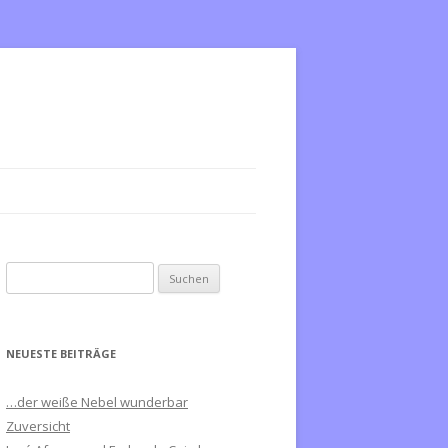
S
u
c
h
NEUESTE BEITRÄGE
e
n
…der weiße Nebel wunderbar
n
Zuversicht
a