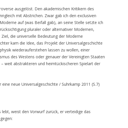
roverse ausgelöst. Den akademischen Kritikern des
nngleich mit Abstrichen. Zwar gab ich den exclusiven
oderne auf (was Beifall gab), an seine Stelle setzte ich
rücksichtigung pluraler oder alternativer Modernen,
 Ziel, die universelle Bedeutung der Moderne
chter kam die Idee, das Projekt der Universalgeschichte
ysik wiederauferstehen lassen zu wollen, einer
ismus des Westens oder genauer der Vereinigten Staaten
 – weit abstrakteren und heimtückischeren Spielart der
r eine neue Universalgeschichte / Suhrkamp 2011 (S.7)
is lebt, weist den Vorwurf zurück, er verteidige das
agegen: