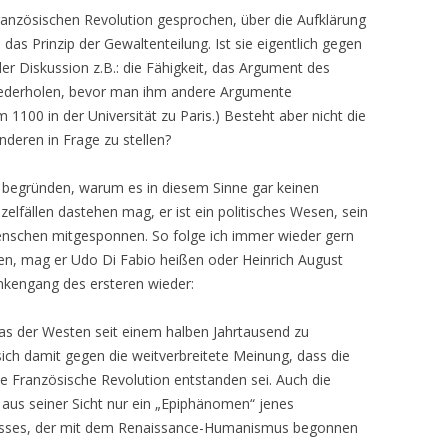
Französischen Revolution gesprochen, über die Aufklärung
das Prinzip der Gewaltenteilung. Ist sie eigentlich gegen
 der Diskussion z.B.: die Fähigkeit, das Argument des
wiederholen, bevor man ihm andere Argumente
 1100 in der Universität zu Paris.) Besteht aber nicht die
nderen in Frage zu stellen?
 zu begründen, warum es in diesem Sinne gar keinen
inzelfällen dastehen mag, er ist ein politisches Wesen, sein
nschen mitgesponnen. So folge ich immer wieder gern
n, mag er Udo Di Fabio heißen oder Heinrich August
ankengang des ersteren wieder:
as der Westen seit einem halben Jahrtausend zu
sich damit gegen die weitverbreitete Meinung, dass die
e Französische Revolution entstanden sei. Auch die
t aus seiner Sicht nur ein „Epiphänomen“ jenes
sses, der mit dem Renaissance-Humanismus begonnen