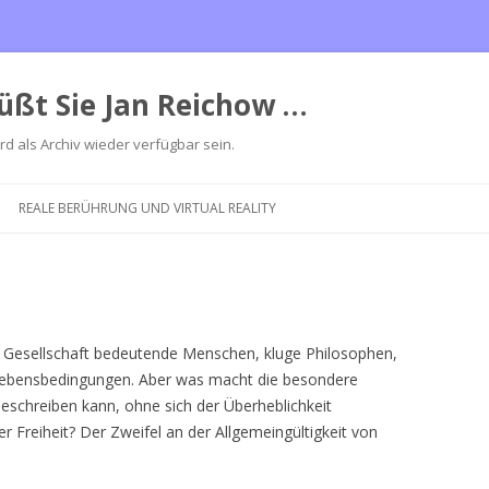
üßt Sie Jan Reichow …
ird als Archiv wieder verfügbar sein.
Zum
Inhalt
REALE BERÜHRUNG UND VIRTUAL REALITY
springen
eder Gesellschaft bedeutende Menschen, kluge Philosophen,
Lebensbedingungen. Aber was macht die besondere
schreiben kann, ohne sich der Überheblichkeit
er Freiheit? Der Zweifel an der Allgemeingültigkeit von