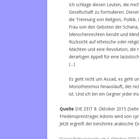
Ich schlage diesen Leuten, die mich 
Gesellschaft zu formulieren. Dieser
die Trennung von Religion, Politik,
Frau von den Geboten der Scharia,
Menschenrechten beruht und Minder
Rücksicht auf ethnische oder relig
Mächten und eine Revolution, die n
derartigen Appell für eine laizistis
(…)
Es geht nicht um Assad, es geht um
Monotheismus hinausläuft, der nic
ist. Und ich bin ein Gegner jeder ins
Quelle
DIE ZEIT 8. Oktober 2015 (Seit
Friedenspreisträger Adonis wird von sy
Jetzt ergreift der berühmte arabische Di
Dieser Beitrag wurde am
1. Oktober 2015
i