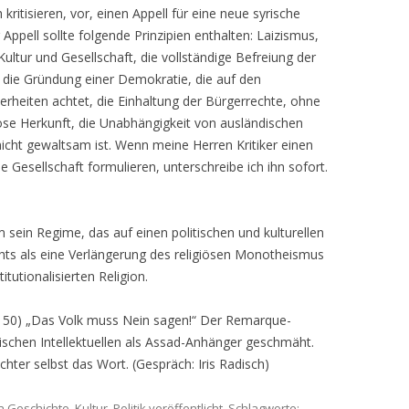
kritisieren, vor, einen Appell für eine neue syrische
 Appell sollte folgende Prinzipien enthalten: Laizismus,
 Kultur und Gesellschaft, die vollständige Befreiung der
 die Gründung einer Demokratie, die auf den
heiten achtet, die Einhaltung der Bürgerrechte, ohne
iöse Herkunft, die Unabhängigkeit von ausländischen
icht gewaltsam ist. Wenn meine Herren Kritiker einen
che Gesellschaft formulieren, unterschreibe ich ihn sofort.
 sein Regime, das auf einen politischen und kulturellen
hts als eine Verlängerung des religiösen Monotheismus
titutionalisierten Religion.
e 50) „Das Volk muss Nein sagen!“ Der Remarque-
rischen Intellektuellen als Assad-Anhänger geschmäht.
chter selbst das Wort. (Gespräch: Iris Radisch)
n
Geschichte
,
Kultur
,
Politik
veröffentlicht. Schlagworte: