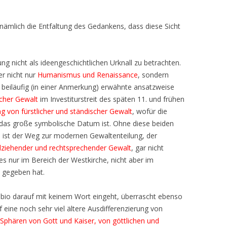
 nämlich die Entfaltung des Gedankens, dass diese Sicht
ung nicht als ideengeschichtlichen Urknall zu betrachten.
er nicht nur
Humanismus und Renaissance
, sondern
 beiläufig (in einer Anmerkung) erwähnte ansatzweise
icher Gewalt
im Investiturstreit des späten 11. und frühen
g von fürstlicher und ständischer Gewalt
, wofür die
das große symbolische Datum ist. Ohne diese beiden
n ist der Weg zur modernen Gewaltenteilung, der
lziehender und rechtsprechender Gewalt
, gar nicht
es nur im Bereich der Westkirche, nicht aber im
s gegeben hat.
abio darauf mit keinem Wort eingeht, überrascht ebenso
 eine noch sehr viel ältere Ausdifferenzierung von
Sphären von Gott und Kaiser, von göttlichen und