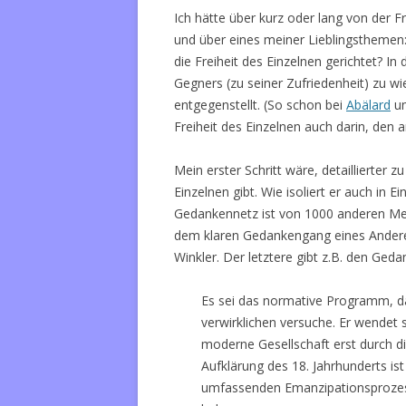
Ich hätte über kurz oder lang von der 
und über eines meiner Lieblingsthemen: 
die Freiheit des Einzelnen gerichtet? In
Gegners (zu seiner Zufriedenheit) zu 
entgegenstellt. (So schon bei
Abälard
um
Freiheit des Einzelnen auch darin, den a
Mein erster Schritt wäre, detaillierter
Einzelnen gibt. Wie isoliert er auch in E
Gedankennetz ist von 1000 anderen Me
dem klaren Gedankengang eines Andere
Winkler. Der letztere gibt z.B. den Ged
Es sei das normative Programm, d
verwirklichen versuche. Er wendet 
moderne Gesellschaft erst durch di
Aufklärung des 18. Jahrhunderts is
umfassenden Emanzipationsproze