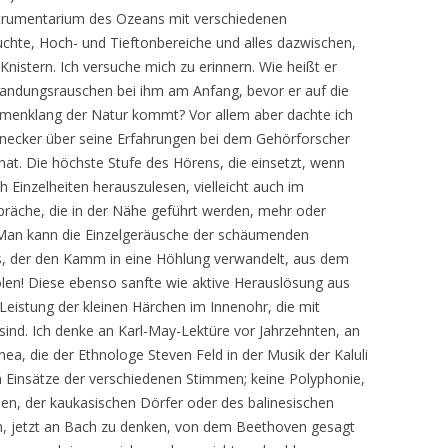
strumentarium des Ozeans mit verschiedenen
uchte, Hoch- und Tieftonbereiche und alles dazwischen,
nistern. Ich versuche mich zu erinnern. Wie heißt er
Brandungsrauschen bei ihm am Anfang, bevor er auf die
menklang der Natur kommt? Vor allem aber dachte ich
nnecker über seine Erfahrungen bei dem Gehörforscher
hat. Die höchste Stufe des Hörens, die einsetzt, wenn
Einzelheiten herauszulesen, vielleicht auch im
räche, die in der Nähe geführt werden, mehr oder
. Man kann die Einzelgeräusche der schäumenden
, der den Kamm in eine Höhlung verwandelt, aus dem
en! Diese ebenso sanfte wie aktive Herauslösung aus
eistung der kleinen Härchen im Innenohr, die mit
sind. Ich denke an Karl-May-Lektüre vor Jahrzehnten, an
ea, die der Ethnologe Steven Feld in der Musik der Kaluli
 Einsätze der verschiedenen Stimmen; keine Polyphonie,
en, der kaukasischen Dörfer oder des balinesischen
n, jetzt an Bach zu denken, von dem Beethoven gesagt