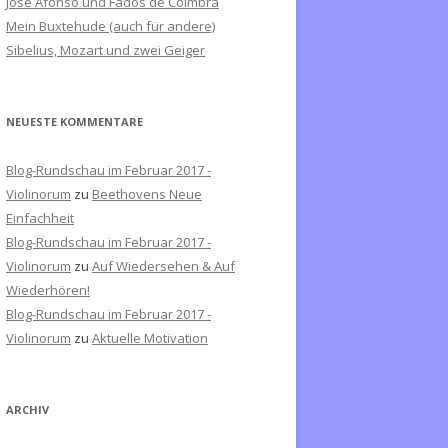
José Afonso und Fados de Coimbra
c
Mein Buxtehude (auch für andere)
h
Sibelius, Mozart und zwei Geiger
:
NEUESTE KOMMENTARE
Blog-Rundschau im Februar 2017 -
Violinorum
zu
Beethovens Neue
Einfachheit
Blog-Rundschau im Februar 2017 -
Violinorum
zu
Auf Wiedersehen & Auf
Wiederhören!
Blog-Rundschau im Februar 2017 -
Violinorum
zu
Aktuelle Motivation
ARCHIV