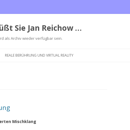
üßt Sie Jan Reichow …
ird als Archiv wieder verfügbar sein.
Zum
Inhalt
REALE BERÜHRUNG UND VIRTUAL REALITY
springen
dung
herten Mischklang