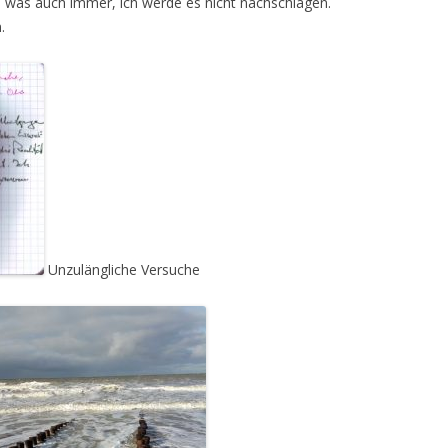
 was auch immer, ich werde es nicht nachschlagen.
.
Unzulängliche Versuche