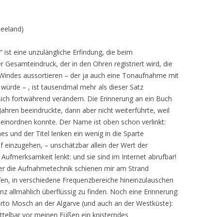
eeland)
ist eine unzulängliche Erfindung, die beim
 Gesamteindruck, der in den Ohren registriert wird, die
Windes aussortieren – der ja auch eine Tonaufnahme mit
rde – , ist tausendmal mehr als dieser Satz
 sich fortwährend verändern. Die Erinnerung an ein Buch
 Jahren beeindruckte, dann aber nicht weiterführte, weil
ht einordnen konnte. Der Name ist oben schon verlinkt:
s und der Titel lenken ein wenig in die Sparte
uf einzugehen, – unschätzbar allein der Wert der
Aufmerksamkeit lenkt: und sie sind im Internet abrufbar!
er die Aufnahmetechnik schienen mir am Strand
rfen, in verschiedene Frequenzbereiche hineinzulauschen
 allmählich überflüssig zu finden. Noch eine Erinnerung:
rto Mosch an der Algarve (und auch an der Westküste):
ttelbar vor meinen Füßen ein knisterndes