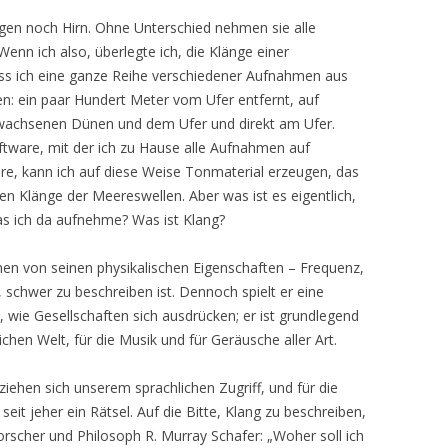
en noch Hirn. Ohne Unterschied nehmen sie alle
Wenn ich also, überlegte ich, die Klänge einer
ss ich eine ganze Reihe verschiedener Aufnahmen aus
n: ein paar Hundert Meter vom Ufer entfernt, auf
achsenen Dünen und dem Ufer und direkt am Ufer.
ftware, mit der ich zu Hause alle Aufnahmen auf
re, kann ich auf diese Weise Tonmaterial erzeugen, das
hen Klänge der Meereswellen. Aber was ist es eigentlich,
was ich da aufnehme? Was ist Klang?
hen von seinen physikalischen Eigenschaften – Frequenz,
 schwer zu beschreiben ist. Dennoch spielt er eine
e, wie Gesellschaften sich ausdrücken; er ist grundlegend
ichen Welt, für die Musik und für Geräusche aller Art.
ehen sich unserem sprachlichen Zugriff, und für die
it jeher ein Rätsel. Auf die Bitte, Klang zu beschreiben,
rscher und Philosoph R. Murray Schafer: „Woher soll ich