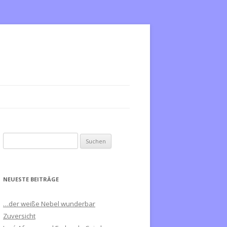
S
u
c
h
NEUESTE BEITRÄGE
e
n
…der weiße Nebel wunderbar
n
Zuversicht
a