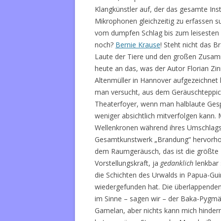
Klangkünstler auf, der das gesamte In
Mikrophonen gleichzeitig zu erfassen s
vom dumpfen Schlag bis zum leisesten K
noch?
Bernie Krause
! Steht nicht das 
Laute der Tiere und den großen Zusam
heute an das, was der Autor Florian Zi
Altenmüller in Hannover aufgezeichnet 
man versucht, aus dem Geräuschteppich 
Theaterfoyer, wenn man halblaute Gesp
weniger absichtlich mitverfolgen kann
Wellenkronen während ihres Umschlags
Gesamtkunstwerk „Brandung“ hervorhol
dem Raumgeräusch, das ist die größte L
Vorstellungskraft, ja
gedanklich
lenkbar 
die Schichten des Urwalds in Papua-Guin
wiedergefunden hat. Die überlappenden
im Sinne – sagen wir – der Baka-Pygmä
Gamelan, aber nichts kann mich hinder