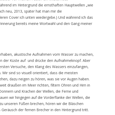
hrend im Hintergrund die ernsthaften Hauptwellen „wie
uch neu, 2013, später hat man mir die
ren Cover ich unten wiedergebe.) Und während ich das
 Erinnerung bereits meine Wortwahl und den Gang meiner
 Vorhaben, akustische Aufnahmen vom Wasser zu machen,
n an der Küste auf und drücke den Aufnahmeknopf. Aber
ersten Versuche, den Klang des Wassers einzufangen,
. Wir sind so visuell orientiert, dass die meisten
hen, dazu neigen zu hören, was sie vor Augen haben.
eit draußen im Meer richten, filtern Ohren und Hirn in
Donnern und Krachen der Wellen, die Ferne und
hauen wir hingegen auf die Vorderflanke der Wellen, die
zu unseren Füßen brechen, hören wir die Bläschen
 Geräusch der fernen Brecher in den Hintergrund tritt.