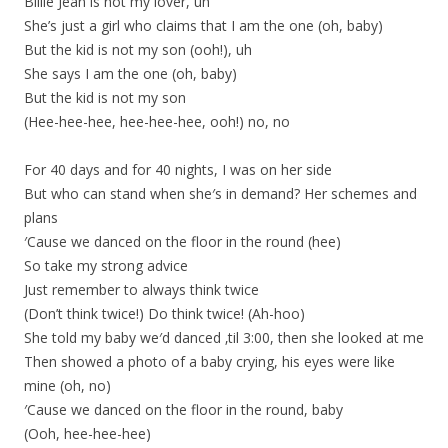
Billie Jean is not my lover, uh
She’s just a girl who claims that I am the one (oh, baby)
But the kid is not my son (ooh!), uh
She says I am the one (oh, baby)
But the kid is not my son
(Hee-hee-hee, hee-hee-hee, ooh!) no, no
For 40 days and for 40 nights, I was on her side
But who can stand when she′s in demand? Her schemes and
plans
′Cause we danced on the floor in the round (hee)
So take my strong advice
Just remember to always think twice
(Don’t think twice!) Do think twice! (Ah-hoo)
She told my baby we′d danced ‚til 3:00, then she looked at me
Then showed a photo of a baby crying, his eyes were like
mine (oh, no)
′Cause we danced on the floor in the round, baby
(Ooh, hee-hee-hee)