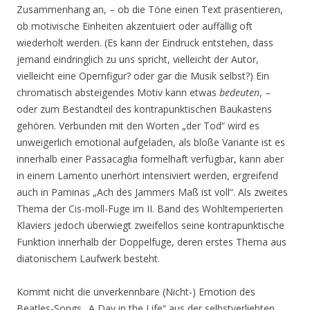
Zusammenhang an, – ob die Töne einen Text präsentieren,
ob motivische Einheiten akzentuiert oder auffällig oft
wiederholt werden. (Es kann der Eindruck entstehen, dass
jemand eindringlich zu uns spricht, vielleicht der Autor,
vielleicht eine Opernfigur? oder gar die Musik selbst?) Ein
chromatisch absteigendes Motiv kann etwas
bedeuten
, –
oder zum Bestandteil des kontrapunktischen Baukastens
gehören. Verbunden mit den Worten „der Tod“ wird es
unweigerlich emotional aufgeladen, als bloße Variante ist es
innerhalb einer Passacaglia formelhaft verfügbar, kann aber
in einem Lamento unerhört intensiviert werden, ergreifend
auch in Paminas „Ach des Jammers Maß ist voll“. Als zweites
Thema der Cis-moll-Fuge im II. Band des Wohltemperierten
Klaviers jedoch überwiegt zweifellos seine kontrapunktische
Funktion innerhalb der Doppelfuge, deren erstes Thema aus
diatonischem Laufwerk besteht.
Kommt nicht die unverkennbare (Nicht-) Emotion des
Beatles-Songs „A Day in the Life“ aus der selbstverliebten