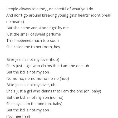
People always told me, „Be careful of what you do
And don’t go around breaking young girls′ hearts“ (don’t break
no hearts)
But she came and stood right by me
Just the smell of sweet perfume
This happened much too soon
She called me to her room, hey
Billie Jean is not my lover (hoo)
She’s just a girl who claims that I am the one, uh
But the kid is not my son
No-no-no, no-no-no-no-no-no (hoo)
Billie Jean is not my lover, uh
She′s just a girl who claims that I am the one (oh, baby)
But the kid is not my son (no, no)
She says I am the one (oh, baby)
But the kid is not my son
(No, hee-hee)