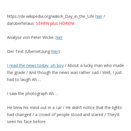
https://de.wikipedia.org/wiki/A_Day_in_the_Life
hier
/
darüberhinaus:
SEHEN plus HÖREN!
Analyse von Peter Wicke:
hier
Der Text (Übersetzung
hier
):
I read the news today, oh boy
/ About a lucky man who made
the grade / And though the news was rather sad / Well, I just
had to laugh Ah….
I saw the photograph Ah….
He blew his mind out in a car / He didn’t notice that the lights
had changed / a crowd of people stood and stared /
They’d
seen his face before