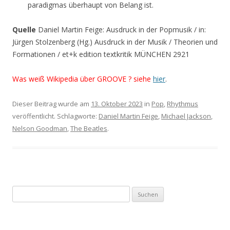
paradigmas überhaupt von Belang ist.
Quelle
Daniel Martin Feige: Ausdruck in der Popmusik / in:
Jürgen Stolzenberg (Hg.) Ausdruck in der Musik / Theorien und
Formationen / et+k edition textkritik MÜNCHEN 2921
Was weiß Wikipedia über GROOVE ? siehe
hier
.
Dieser Beitrag wurde am
13. Oktober 2023
in
Pop
,
Rhythmus
veröffentlicht. Schlagworte:
Daniel Martin Feige
,
Michael Jackson
,
Nelson Goodman
,
The Beatles
.
S
u
c
h