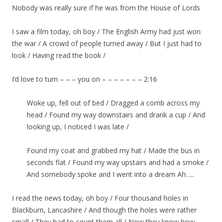
Nobody was really sure if he was from the House of Lords
I saw a film today, oh boy /
The English Army had just won
the war / A crowd of people turned away / But I just had to
look / Having read the book /
I’d love to turn – – – you on – – – – – – – 2:16
Woke up, fell out of bed / Dragged a comb across my
head / Found my way downstairs and drank a cup / And
looking up, I noticed I was late /
Found my coat and grabbed my hat / Made the bus in
seconds flat / Found my way upstairs and had a smoke /
And somebody spoke and I went into a dream Ah…..
I read the news today, oh boy / Four thousand holes in
Blackburn, Lancashire / And though the holes were rather
small / They had to count them all / Now they know how