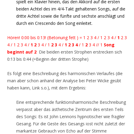
spielt ein Klavier hinein, das den Akkord auf die ersten
beiden Achtel des im 4/4-Takt gehaltenen Songs, auf die
dritte Achtel sowie die fünfte und sechste anschlägt und
durch ein Crescendo den Song einleitet.
Hören! 0:00 bis 0:13! (Betonung fett ) = 1 2 3 4 / 1 2 3 4 /
1
2 3
4 / 1 2 3 4 /
1 2
3 4 / 1
2 3
4 /
1 2 3
4
/ 1
2
3 4 // 1
Song
beginnt auf 2
Die beiden ersten Strophen erstrecken sich
0:13 bis 0:44 (=Beginn der dritten Strophe)
Es folgt eine Beschreibung des harmonischen Verlaufes (die
man aber schon anhand der Analyse bei Peter Wicke geübt
haben kann, Link s.o.), mit dem Ergebnis:
Eine entsprechende funktionsharmonische Beschreibung
verpasst aber das ästhetische Zentrum des ersten Teils
des Songs: Es ist John Lennons hypnotischer wie fragiler
Gesang. Für die Geste des Gesangs iost nicht zuletzt der
markantze Gebrauch von Echo auf der Stimme