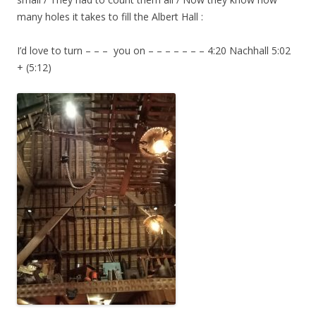
many holes it takes to fill the Albert Hall :
I’d love to turn – – – you on – – – – – – – 4:20 Nachhall 5:02
+ (5:12)