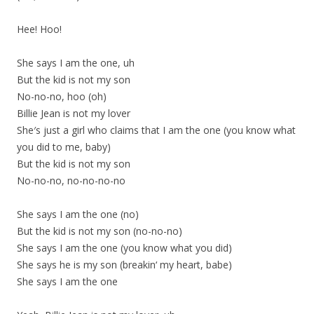
Hee! Hoo!
She says I am the one, uh
But the kid is not my son
No-no-no, hoo (oh)
Billie Jean is not my lover
She′s just a girl who claims that I am the one (you know what
you did to me, baby)
But the kid is not my son
No-no-no, no-no-no-no
She says I am the one (no)
But the kid is not my son (no-no-no)
She says I am the one (you know what you did)
She says he is my son (breakin‘ my heart, babe)
She says I am the one