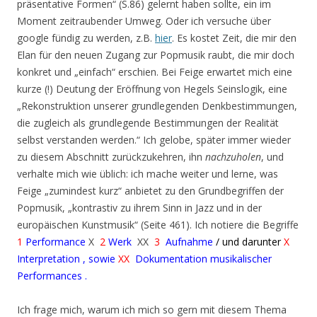
präsentative Formen“ (S.86) gelernt haben sollte, ein im
Moment zeitraubender Umweg. Oder ich versuche über
google fündig zu werden, z.B.
hier
. Es kostet Zeit, die mir den
Elan für den neuen Zugang zur Popmusik raubt, die mir doch
konkret und „einfach“ erschien. Bei Feige erwartet mich eine
kurze (!) Deutung der Eröffnung von Hegels Seinslogik, eine
„Rekonstruktion unserer grundlegenden Denkbestimmungen,
die zugleich als grundlegende Bestimmungen der Realität
selbst verstanden werden.“ Ich gelobe, später immer wieder
zu diesem Abschnitt zurückzukehren, ihn
nachzuholen
, und
verhalte mich wie üblich: ich mache weiter und lerne, was
Feige „zumindest kurz“ anbietet zu den Grundbegriffen der
Popmusik, „kontrastiv zu ihrem Sinn in Jazz und in der
europäischen Kunstmusik“ (Seite 461). Ich notiere die Begriffe
1
Performance
X
2
Werk
XX
3
Aufnahme
/ und darunter
X
Interpretation , sowie
XX
Dokumentation musikalischer
Performances
.
Ich frage mich, warum ich mich so gern mit diesem Thema