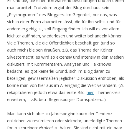
Es sind die, die einen fortwährend beschäftigen und an denen
man arbeitet. Trotzdem ergibt der Blog durchaus kein
„Psychogramm“ des Bloggers. Im Gegenteil, nur das, was
sich in einer Form abarbeiten lässt, die für ihn selbst und für
andere ergiebig ist, soll Eingang finden. Ich will es vor allem
leichter auffinden, wiederlesen und weiter behandeln können.
Viele Themen, die die Öffentlichkeit beschäftigen (und so
auch mich) bleiben draußen, z.B. das Thema der Kölner
Silvesternacht: es wird so extensiv und intensiv in den Medien
diskutiert, mit Kommentaren, Analysen und Talkshows
bedacht, es gibt keinerlei Grund, sich im Blog daran zu
beteiligen, gewissermaßen jeglicher Diskussion enthoben, als
könne man von hier aus im Alleingang die Welt verändern. (Zu
rekapitulieren jedoch etwa das erste Bild:
hier
. Themenkreis
erweitern, – z.B. betr. Regensburger Domspatzen…)
Man kann sich aber zu Jahresbeginn kaum der Tendenz
entziehen zu resümieren oder vielmehr, unerledigte Themen
fortzuschreiben:
virulent
zu halten. Sie sind nicht mit ein paar