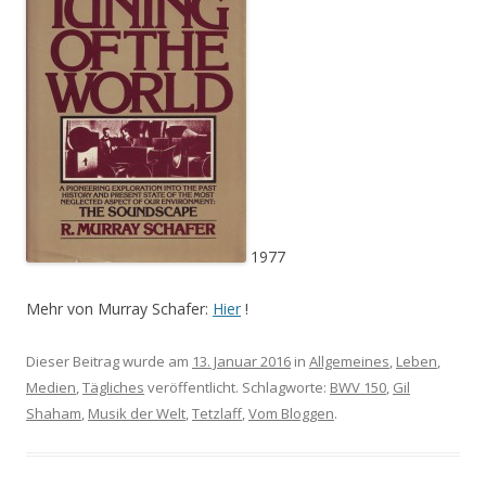
1977
Mehr von Murray Schafer:
Hier
!
Dieser Beitrag wurde am
13. Januar 2016
in
Allgemeines
,
Leben
,
Medien
,
Tägliches
veröffentlicht. Schlagworte:
BWV 150
,
Gil
Shaham
,
Musik der Welt
,
Tetzlaff
,
Vom Bloggen
.