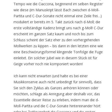
Tempo wie die Ciaccona, beginnend im selben Register
wie diese (im Manuskript lässt Bach zwischen d-Moll-
Partita und C-Dur-Sonate nicht einmal eine Zeile frei…)
moduliert er bereits im 5. Takt zurück nach d-Moll; die
erste vollständige Kadenz bringt uns nach g-Moll! C-Dur
erscheint im ganzen Satz kaum und noch bis zum
Schluss scheint der Satz eher zu den vorhergehenden
Mollwerken zu kippen – bis dann in den letzten eine wie
eine Beschwörungsformel klingende Tonfolge die Fuge
einleitet. Ein solcher Jubel wie in diesem Stück ist für
Geige vorher noch nie komponiert worden!
Ich kann nicht erwarten (und halte es bei einer
Musikkonserve auch nicht unbedingt für sinnvoll), dass
Sie sich den Zyklus als Ganzes anhören können oder
möchten, schlage als Anregung aber deshalb vor, das
Essentielle dieser Reise zu erleben, indem man die d-
Moll-Partita und die C-Dur-Sonate hintereinander hört
oder bei Zeitknappheit die Ciaccona und die ersten