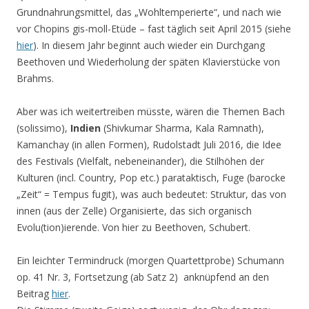
Grundnahrungsmittel, das „Wohltemperierte“, und nach wie
vor Chopins gis-moll-Etüde – fast täglich seit April 2015 (siehe
hier
). In diesem Jahr beginnt auch wieder ein Durchgang
Beethoven und Wiederholung der späten Klavierstücke von
Brahms.
Aber was ich weitertreiben müsste, wären die Themen Bach
(solissimo),
Indien
(Shivkumar Sharma, Kala Ramnath),
Kamanchay (in allen Formen), Rudolstadt Juli 2016, die Idee
des Festivals (Vielfalt, nebeneinander), die Stilhöhen der
Kulturen (incl. Country, Pop etc.) parataktisch, Fuge (barocke
„Zeit“ = Tempus fugit), was auch bedeutet: Struktur, das von
innen (aus der Zelle) Organisierte, das sich organisch
Evolu(tion)ierende. Von hier zu Beethoven, Schubert.
Ein leichter Termindruck (morgen Quartettprobe) Schumann
op. 41 Nr. 3, Fortsetzung (ab Satz 2) anknüpfend an den
Beitrag
hier
.