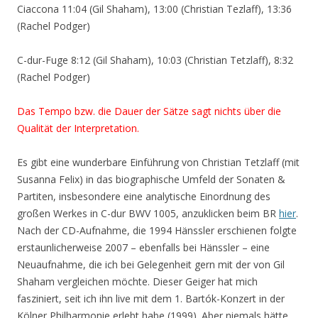
Ciaccona 11:04 (Gil Shaham), 13:00 (Christian Tezlaff), 13:36
(Rachel Podger)
C-dur-Fuge 8:12 (Gil Shaham), 10:03 (Christian Tetzlaff), 8:32
(Rachel Podger)
Das Tempo bzw. die Dauer der Sätze sagt nichts über die
Qualität der Interpretation.
Es gibt eine wunderbare Einführung von Christian Tetzlaff (mit
Susanna Felix) in das biographische Umfeld der Sonaten &
Partiten, insbesondere eine analytische Einordnung des
großen Werkes in C-dur BWV 1005, anzuklicken beim BR
hier
.
Nach der CD-Aufnahme, die 1994 Hänssler erschienen folgte
erstaunlicherweise 2007 – ebenfalls bei Hänssler – eine
Neuaufnahme, die ich bei Gelegenheit gern mit der von Gil
Shaham vergleichen möchte. Dieser Geiger hat mich
fasziniert, seit ich ihn live mit dem 1. Bartók-Konzert in der
Kölner Philharmonie erlebt habe (1999). Aber niemals hätte