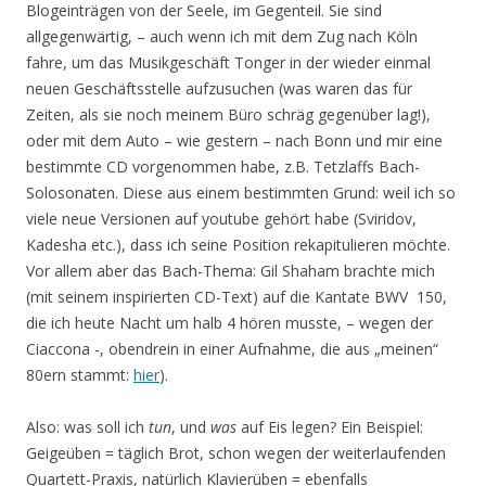
Blogeinträgen von der Seele, im Gegenteil. Sie sind
allgegenwärtig, – auch wenn ich mit dem Zug nach Köln
fahre, um das Musikgeschäft Tonger in der wieder einmal
neuen Geschäftsstelle aufzusuchen (was waren das für
Zeiten, als sie noch meinem Büro schräg gegenüber lag!),
oder mit dem Auto – wie gestern – nach Bonn und mir eine
bestimmte CD vorgenommen habe, z.B. Tetzlaffs Bach-
Solosonaten. Diese aus einem bestimmten Grund: weil ich so
viele neue Versionen auf youtube gehört habe (Sviridov,
Kadesha etc.), dass ich seine Position rekapitulieren möchte.
Vor allem aber das Bach-Thema: Gil Shaham brachte mich
(mit seinem inspirierten CD-Text) auf die Kantate BWV 150,
die ich heute Nacht um halb 4 hören musste, – wegen der
Ciaccona -, obendrein in einer Aufnahme, die aus „meinen“
80ern stammt:
hier
).
Also: was soll ich
tun
, und
was
auf Eis legen? Ein Beispiel:
Geigeüben = täglich Brot, schon wegen der weiterlaufenden
Quartett-Praxis, natürlich Klavierüben = ebenfalls