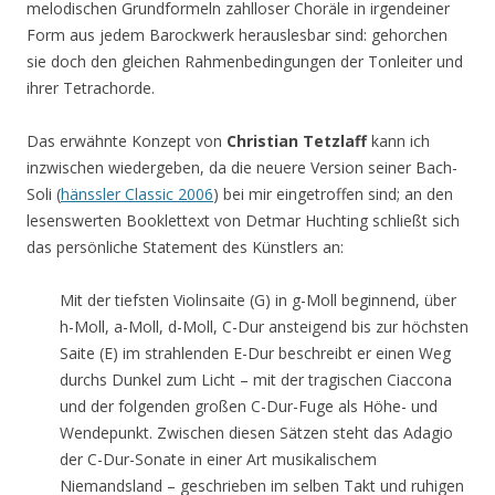
melodischen Grundformeln zahlloser Choräle in irgendeiner
Form aus jedem Barockwerk herauslesbar sind: gehorchen
sie doch den gleichen Rahmenbedingungen der Tonleiter und
ihrer Tetrachorde.
Das erwähnte Konzept von
Christian Tetzlaff
kann ich
inzwischen wiedergeben, da die neuere Version seiner Bach-
Soli (
hänssler Classic 2006
) bei mir eingetroffen sind; an den
lesenswerten Booklettext von Detmar Huchting schließt sich
das persönliche Statement des Künstlers an:
Mit der tiefsten Violinsaite (G) in g-Moll beginnend, über
h-Moll, a-Moll, d-Moll, C-Dur ansteigend bis zur höchsten
Saite (E) im strahlenden E-Dur beschreibt er einen Weg
durchs Dunkel zum Licht – mit der tragischen Ciaccona
und der folgenden großen C-Dur-Fuge als Höhe- und
Wendepunkt. Zwischen diesen Sätzen steht das Adagio
der C-Dur-Sonate in einer Art musikalischem
Niemandsland – geschrieben im selben Takt und ruhigen