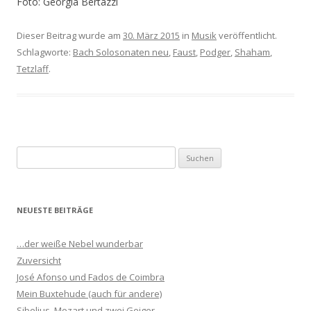
Foto: Georgia Bertazzi
Dieser Beitrag wurde am
30. März 2015
in
Musik
veröffentlicht.
Schlagworte:
Bach Solosonaten neu
,
Faust
,
Podger
,
Shaham
,
Tetzlaff
.
S
u
c
h
NEUESTE BEITRÄGE
e
n
…der weiße Nebel wunderbar
n
Zuversicht
a
José Afonso und Fados de Coimbra
c
Mein Buxtehude (auch für andere)
h
Sibelius, Mozart und zwei Geiger