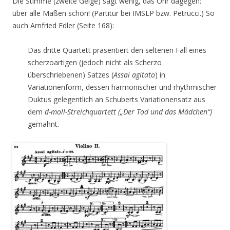
Die Stimme (zweite Geige) sagt wenig, das Ohr dagegen:
über alle Maßen schön! (Partitur bei IMSLP bzw. Petrucci.) So
auch Arnfried Edler (Seite 168):
Das dritte Quartett präsentiert den seltenen Fall eines
scherzoartigen (jedoch nicht als Scherzo
überschriebenen) Satzes (
Assai agitato
) in
Variationenform, dessen harmonischer und rhythmischer
Duktus gelegentlich an Schuberts Variationensatz aus
dem
d-moll-Streichquartett („Der Tod und das Mädchen“)
gemahnt.