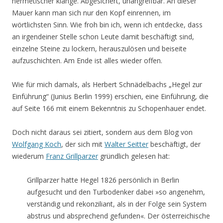
hermetischer klänge. Abgesichert, unangreifbar. An dieser
Mauer kann man sich nur den Kopf einrennen, im
wörtlichsten Sinn. Wie froh bin ich, wenn ich entdecke, dass
an irgendeiner Stelle schon Leute damit beschäftigt sind,
einzelne Steine zu lockern, herauszulösen und beiseite
aufzuschichten. Am Ende ist alles wieder offen.
Wie für mich damals, als Herbert Schnädelbachs „Hegel zur
Einführung“ (Junius Berlin 1999) erschien, eine Einführung, die
auf Seite 166 mit einem Bekenntnis zu Schopenhauer endet.
Doch nicht daraus sei zitiert, sondern aus dem Blog von
Wolfgang Koch
, der sich mit
Walter Seitter
beschäftigt, der
wiederum
Franz Grillparzer
gründlich gelesen hat:
Grillparzer hatte Hegel 1826 persönlich in Berlin
aufgesucht und den Turbodenker dabei »so angenehm,
verständig und rekonziliant, als in der Folge sein System
abstrus und absprechend gefunden«. Der österreichische