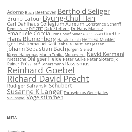
Berthold Seliger
Adorno
Beethoven
Bach
Byung-Chul Han
Bruno Latour
Carl Dahlhaus
Collegium Aureum
Constance Scharff
Dirk Steffens
Dr Hans Mauritz
Demokratie
DIE ZEIT
Emanuele Coccia
Goethe
Franzjosef Maier
Glenn Gould
Hans Blumenberg
Herfried Münkler
Harald Lesch
Igor Levit
Immanuel Kant
Isabelle Faust
Jens Jessen
Johann Sebastian Bach
Jürgen Giersch
Navid Kermani
Jürgen Habermas
Martin Tchiba
Monteverdi
Ohligser Heide
Nietzsche
Peter Gülke
Peter Sloterdijk
Rassismus
Rainer Prüss
Ralf Konersmann
Reinhard Goebel
Richard David Precht
Schubert
Rüdiger Safranski
Susanne K Langer
Thrasybulos Georgiades
Vogelstimmen
Violinspiel
META
Anmelden