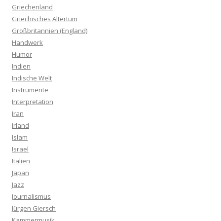
Griechenland
Griechisches Altertum
Großbritannien (England)
Handwerk
Humor
Indien
Indische Welt
Instrumente
Interpretation
Iran
Irland
Islam
Israel
Italien
Japan
Jazz
Journalismus
Jürgen Giersch
Kammermusik