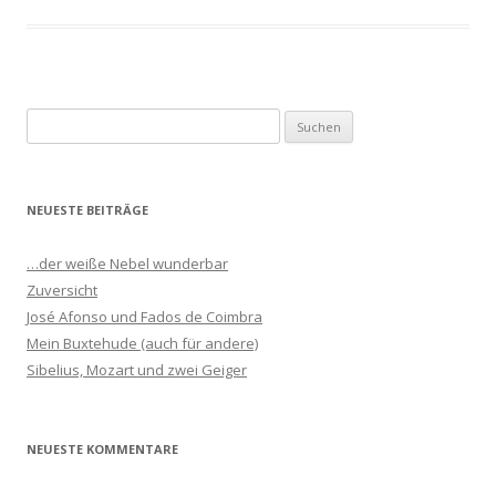
S
u
c
h
NEUESTE BEITRÄGE
e
n
…der weiße Nebel wunderbar
n
Zuversicht
a
José Afonso und Fados de Coimbra
c
Mein Buxtehude (auch für andere)
h
Sibelius, Mozart und zwei Geiger
:
NEUESTE KOMMENTARE