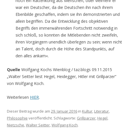
noch ein Rattenkönig aus Menschen, oder vielmehr er
war ein Deutscher, da die Deutschen ihn nach ihrem
Ebenbilde geschaffen, indem sie ihn demonstrierten und
allein begriffen. Da die Entwicklung des objektiven
Begriffs den immerwährenden Fortschritt notwendig in
sich schloß, so konnten die Mitlebenden nicht zweifeln,
ihren Vorgängern unendlich überlegen zu sein; wenn nicht
an Talent, doch durch die Höhe des Standpunkts, auf
den alles ankam«.
Quelle
Wolfgang Kochs Wienblog / taz.blogs 09.11.2015
„Walter Seitter liest Hegel, Heidegger, Hitler mit Grillparzer“
von Wolfgang Koch.
Weiterlesen
HIER
.
Dieser Beitrag wurde am
29. Januar 2016
in
Kultur
,
Literatur
,
Philosophie
veröffentlicht. Schlagworte:
Grillparzer
,
Hegel
,
Nietzsche
,
Walter Seitter
,
Wolfgang Koch
.