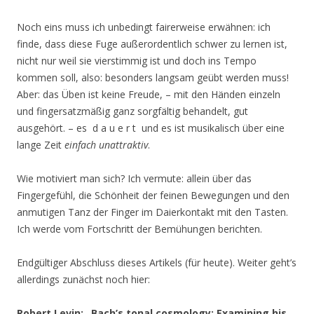
Noch eins muss ich unbedingt fairerweise erwähnen: ich
finde, dass diese Fuge außerordentlich schwer zu lernen ist,
nicht nur weil sie vierstimmig ist und doch ins Tempo
kommen soll, also: besonders langsam geübt werden muss!
Aber: das Üben ist keine Freude, – mit den Händen einzeln
und fingersatzmäßig ganz sorgfältig behandelt, gut
ausgehört. – es d a u e r t und es ist musikalisch über eine
lange Zeit
einfach unattraktiv
.
Wie motiviert man sich? Ich vermute: allein über das
Fingergefühl, die Schönheit der feinen Bewegungen und den
anmutigen Tanz der Finger im Daierkontakt mit den Tasten.
Ich werde vom Fortschritt der Bemühungen berichten.
Endgültiger Abschluss dieses Artikels (für heute). Weiter geht’s
allerdings zunächst noch hier:
Robert Levin: „Bach’s tonal cosmology: Examining
his