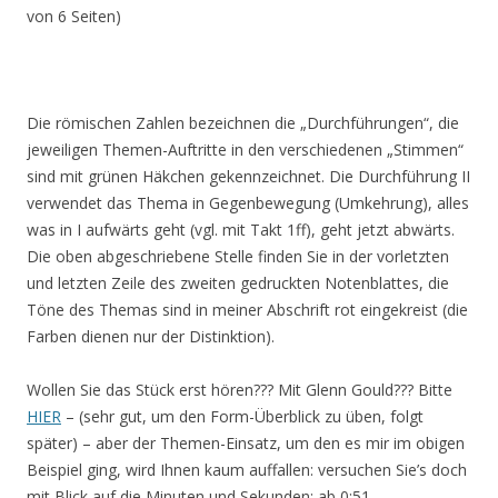
von 6 Seiten)
Die römischen Zahlen bezeichnen die „Durchführungen“, die
jeweiligen Themen-Auftritte in den verschiedenen „Stimmen“
sind mit grünen Häkchen gekennzeichnet. Die Durchführung II
verwendet das Thema in Gegenbewegung (Umkehrung), alles
was in I aufwärts geht (vgl. mit Takt 1ff), geht jetzt abwärts.
Die oben abgeschriebene Stelle finden Sie in der vorletzten
und letzten Zeile des zweiten gedruckten Notenblattes, die
Töne des Themas sind in meiner Abschrift rot eingekreist (die
Farben dienen nur der Distinktion).
Wollen Sie das Stück erst hören??? Mit Glenn Gould??? Bitte
HIER
– (sehr gut, um den Form-Überblick zu üben, folgt
später) – aber der Themen-Einsatz, um den es mir im obigen
Beispiel ging, wird Ihnen kaum auffallen: versuchen Sie’s doch
mit Blick auf die Minuten und Sekunden: ab 0:51…