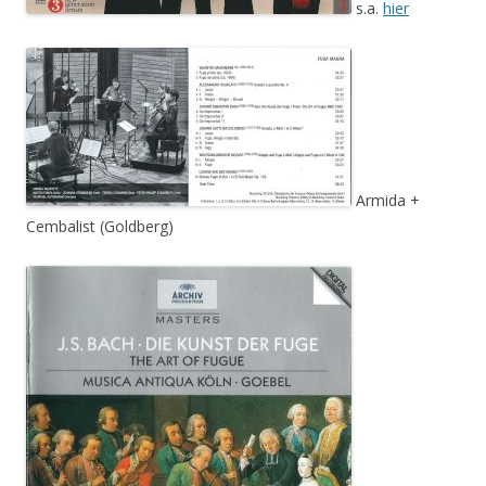
s.a.
hier
Armida +
Cembalist (Goldberg)