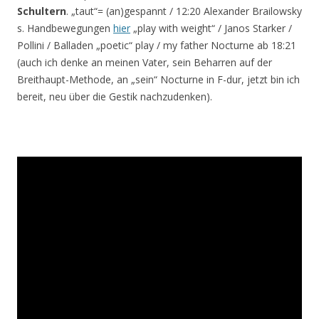
Schultern
. „taut“= (an)gespannt / 12:20 Alexander Brailowsky
s. Handbewegungen
hier
„play with weight“ / Janos Starker /
Pollini / Balladen „poetic“ play / my father Nocturne ab 18:21
(auch ich denke an meinen Vater, sein Beharren auf der
Breithaupt-Methode, an „sein“ Nocturne in F-dur, jetzt bin ich
bereit, neu über die Gestik nachzudenken).