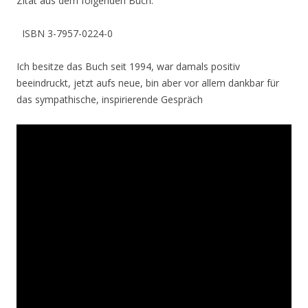
Zitat aus dem folgenden Buch:
ISBN 3-7957-0224-0
Ich besitze das Buch seit 1994, war damals positiv
beeindruckt, jetzt aufs neue, bin aber vor allem dankbar für
das sympathische, inspirierende Gespräch