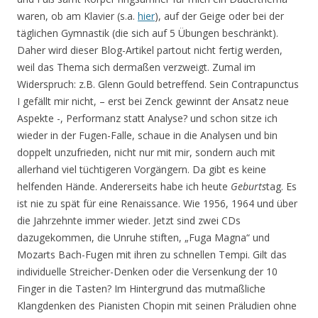
waren, ob am Klavier (s.a.
hier
), auf der Geige oder bei der
täglichen Gymnastik (die sich auf 5 Übungen beschränkt).
Daher wird dieser Blog-Artikel partout nicht fertig werden,
weil das Thema sich dermaßen verzweigt. Zumal im
Widerspruch: z.B. Glenn Gould betreffend. Sein Contrapunctus
I gefällt mir nicht, – erst bei Zenck gewinnt der Ansatz neue
Aspekte -, Performanz statt Analyse? und schon sitze ich
wieder in der Fugen-Falle, schaue in die Analysen und bin
doppelt unzufrieden, nicht nur mit mir, sondern auch mit
allerhand viel tüchtigeren Vorgängern. Da gibt es keine
helfenden Hände. Andererseits habe ich heute
Geburts
tag. Es
ist nie zu spät für eine Renaissance. Wie 1956, 1964 und über
die Jahrzehnte immer wieder. Jetzt sind zwei CDs
dazugekommen, die Unruhe stiften, „Fuga Magna“ und
Mozarts Bach-Fugen mit ihren zu schnellen Tempi. Gilt das
individuelle Streicher-Denken oder die Versenkung der 10
Finger in die Tasten? Im Hintergrund das mutmaßliche
Klangdenken des Pianisten Chopin mit seinen Präludien ohne