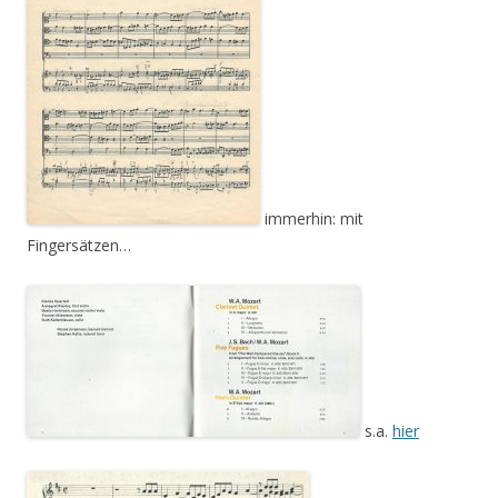
immerhin: mit
Fingersätzen…
s.a.
hier