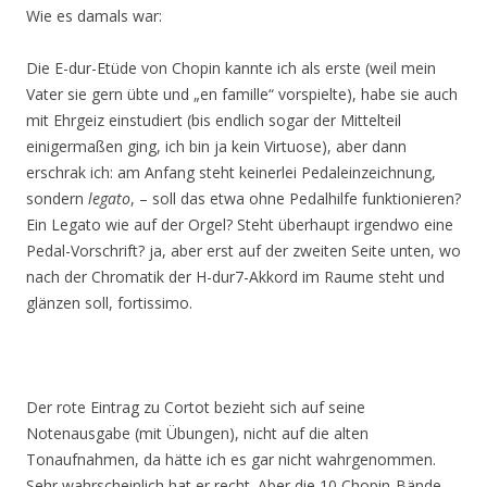
Wie es damals war:
Die E-dur-Etüde von Chopin kannte ich als erste (weil mein
Vater sie gern übte und „en famille“ vorspielte), habe sie auch
mit Ehrgeiz einstudiert (bis endlich sogar der Mittelteil
einigermaßen ging, ich bin ja kein Virtuose), aber dann
erschrak ich: am Anfang steht keinerlei Pedaleinzeichnung,
sondern
legato
, – soll das etwa ohne Pedalhilfe funktionieren?
Ein Legato wie auf der Orgel? Steht überhaupt irgendwo eine
Pedal-Vorschrift? ja, aber erst auf der zweiten Seite unten, wo
nach der Chromatik der H-dur7-Akkord im Raume steht und
glänzen soll, fortissimo.
Der rote Eintrag zu Cortot bezieht sich auf seine
Notenausgabe (mit Übungen), nicht auf die alten
Tonaufnahmen, da hätte ich es gar nicht wahrgenommen.
Sehr wahrscheinlich hat er recht. Aber die 10 Chopin-Bände