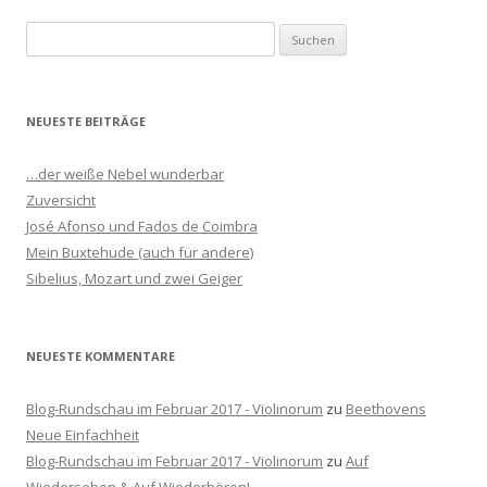
S
u
c
h
NEUESTE BEITRÄGE
e
n
…der weiße Nebel wunderbar
n
Zuversicht
a
José Afonso und Fados de Coimbra
c
Mein Buxtehude (auch für andere)
h
Sibelius, Mozart und zwei Geiger
:
NEUESTE KOMMENTARE
Blog-Rundschau im Februar 2017 - Violinorum
zu
Beethovens
Neue Einfachheit
Blog-Rundschau im Februar 2017 - Violinorum
zu
Auf