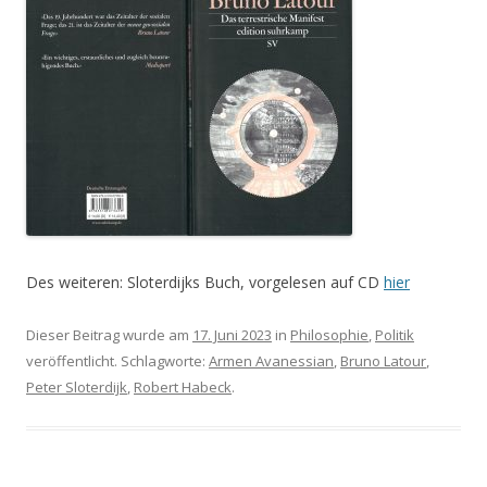
Des weiteren: Sloterdijks Buch, vorgelesen auf CD
hier
Dieser Beitrag wurde am
17. Juni 2023
in
Philosophie
,
Politik
veröffentlicht. Schlagworte:
Armen Avanessian
,
Bruno Latour
,
Peter Sloterdijk
,
Robert Habeck
.