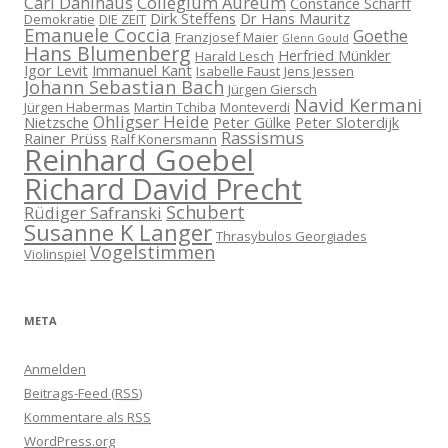
Carl Dahlhaus
Collegium Aureum
Constance Scharff
Dirk Steffens
Dr Hans Mauritz
Demokratie
DIE ZEIT
Emanuele Coccia
Goethe
Franzjosef Maier
Glenn Gould
Hans Blumenberg
Herfried Münkler
Harald Lesch
Igor Levit
Immanuel Kant
Isabelle Faust
Jens Jessen
Johann Sebastian Bach
Jürgen Giersch
Navid Kermani
Jürgen Habermas
Martin Tchiba
Monteverdi
Ohligser Heide
Nietzsche
Peter Gülke
Peter Sloterdijk
Rassismus
Rainer Prüss
Ralf Konersmann
Reinhard Goebel
Richard David Precht
Schubert
Rüdiger Safranski
Susanne K Langer
Thrasybulos Georgiades
Vogelstimmen
Violinspiel
META
Anmelden
Beitrags-Feed (
RSS
)
Kommentare als
RSS
WordPress.org