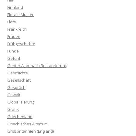
Film
Finnland
Florale Muster
Flöte
Frankreich
Frauen
Frühgeschichte
Funde
Gefühl
Genter Altar nach Restaurierung
Geschichte
Gesellschaft
Gespräch
Gewalt
Globalisierung
Grafik
Griechenland
Griechisches Altertum
Großbritannien (England)