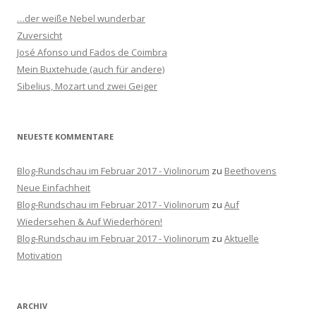
n
…der weiße Nebel wunderbar
n
Zuversicht
a
José Afonso und Fados de Coimbra
c
Mein Buxtehude (auch für andere)
h
Sibelius, Mozart und zwei Geiger
:
NEUESTE KOMMENTARE
Blog-Rundschau im Februar 2017 - Violinorum
zu
Beethovens
Neue Einfachheit
Blog-Rundschau im Februar 2017 - Violinorum
zu
Auf
Wiedersehen & Auf Wiederhören!
Blog-Rundschau im Februar 2017 - Violinorum
zu
Aktuelle
Motivation
ARCHIV