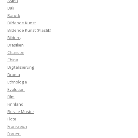
Asien
Bali
Barock
Bildende Kunst
Bildende Kunst (Plastik)
Bildung
Brasilien
Chanson
China
Digitalisierung
Drama
Ethnologie
Evolution
Film
Finnland
Florale Muster
Flöte
Frankreich
Frauen