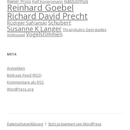
Rassismus
Rainer Prüss
Ralf Konersmann
Reinhard Goebel
Richard David Precht
Schubert
Rüdiger Safranski
Susanne K Langer
Thrasybulos Georgiades
Vogelstimmen
Violinspiel
META
Anmelden
Beitrags-Feed (
RSS
)
Kommentare als
RSS
WordPress.org
Datenschutzerklärung
Stolz präsentiert von WordPress