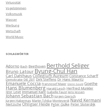
Virtuosität
Vogelstimmen
Volksmusik
Wasser
Werbung
Wirtschaft
World Music
SCHLAGWÖRTER
Berthold Seliger
Adorno
Beethoven
Bach
Byung-Chul Han
Bruno Latour
Carl Dahlhaus
Collegium Aureum
Constance Scharff
Dirk Steffens
Dr Hans Mauritz
Demokratie
DIE ZEIT
Emanuele Coccia
Goethe
Franzjosef Maier
Glenn Gould
Hans Blumenberg
Herfried Münkler
Harald Lesch
Igor Levit
Immanuel Kant
Isabelle Faust
Jens Jessen
Johann Sebastian Bach
Jürgen Giersch
Navid Kermani
Jürgen Habermas
Martin Tchiba
Monteverdi
Ohligser Heide
Nietzsche
Peter Gülke
Peter Sloterdijk