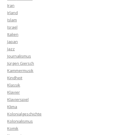
Iran
Irland
Islam
Israel
Italien
Japan
Jazz
Journalismus
Jürgen Giersch
Kammermusik
Kindheit
Klassik
Klavier
Klavierspiel
Klima
Kolonialgeschichte
Kolonialismus
Komik