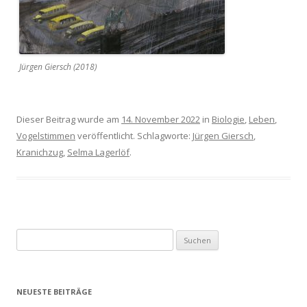
Jürgen Giersch (2018)
Dieser Beitrag wurde am
14. November 2022
in
Biologie
,
Leben
,
Vogelstimmen
veröffentlicht. Schlagworte:
Jürgen Giersch
,
Kranichzug
,
Selma Lagerlöf
.
S
u
c
h
NEUESTE BEITRÄGE
e