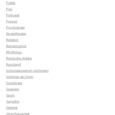
Politik
Pop
Portugal
Presse
Psychologie
Regietheater
Religion
Renaissance
Rhythmus
Römische Antike
Russland
Schostakowitsch-Sinfonien
Sinfonie als Form
Soziologie
Spanien
Sport
Sprache
Stimme
Streichquartett