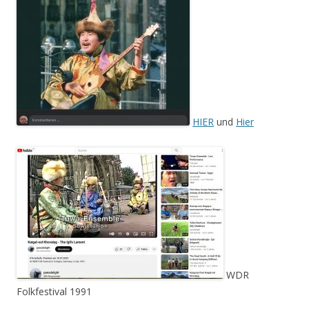
HIER
und
Hier
WDR
Folkfestival 1991