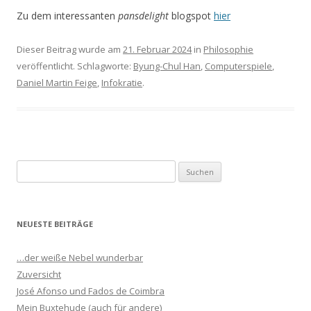
Zu dem interessanten
pansdelight
blogspot
hier
Dieser Beitrag wurde am
21. Februar 2024
in
Philosophie
veröffentlicht. Schlagworte:
Byung-Chul Han
,
Computerspiele
,
Daniel Martin Feige
,
Infokratie
.
S
u
c
h
NEUESTE BEITRÄGE
e
n
…der weiße Nebel wunderbar
n
Zuversicht
a
José Afonso und Fados de Coimbra
c
Mein Buxtehude (auch für andere)