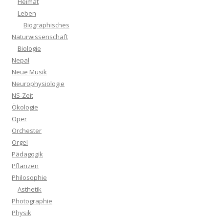
Heimat
Leben
Biographisches
Naturwissenschaft
Biologie
Nepal
Neue Musik
Neurophysiologie
NS-Zeit
Ökologie
Oper
Orchester
Orgel
Pädagogik
Pflanzen
Philosophie
Ästhetik
Photographie
Physik