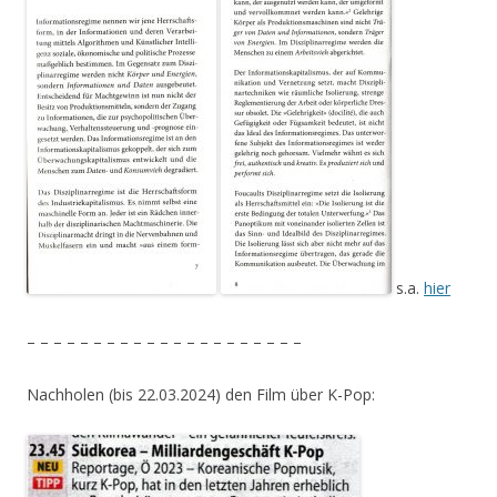
s.a.
hier
– – – – – – – – – – – – – – – – – – – – –
Nachholen (bis 22.03.2024) den Film über K-Pop: