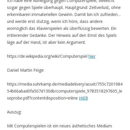
Ich habe eine Abneigung gegen Computerspiele, vielleicht
sogar gegen Spiele überhaupt. Hauptgrund: Zeitverlust, ohne
erkennbaren immateriellen Gewinn. Damit bin ich zufrieden…
und werde erst stutzig, wenn ich höre, dass andere
womöglich das Klavierspielen als überflüssig bewerten. Ein
irritierender Gedanke. Der Hinweis auf den Ernst des Spiels
läge auf der Hand, ist aber kein Argument.
https://de.wikipedia.org/wiki/Computerspiel
hier
Daniel Martin Feige:
https://media.suhrkamp.de/mediadelivery/asset/755c7201984
54b66abad0fa507d130db/computerspiele_9783518297605_le
seprobe.pdf?contentdisposition=inline
HIER
Auszug:
Mit Computerspielen ist ein neues ästhetisches Medium