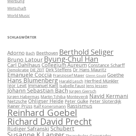
Werbung
Wirtschaft
World Music
SCHLAGWÖRTER
Berthold Seliger
Adorno
Beethoven
Bach
Byung-Chul Han
Bruno Latour
Carl Dahlhaus
Collegium Aureum
Constance Scharff
Dirk Steffens
Dr Hans Mauritz
Demokratie
DIE ZEIT
Emanuele Coccia
Goethe
Franzjosef Maier
Glenn Gould
Hans Blumenberg
Herfried Münkler
Harald Lesch
Igor Levit
Immanuel Kant
Isabelle Faust
Jens Jessen
Johann Sebastian Bach
Jürgen Giersch
Navid Kermani
Jürgen Habermas
Martin Tchiba
Monteverdi
Ohligser Heide
Nietzsche
Peter Gülke
Peter Sloterdijk
Rassismus
Rainer Prüss
Ralf Konersmann
Reinhard Goebel
Richard David Precht
Schubert
Rüdiger Safranski
Susanne K Langer
Thrasybulos Georgiades