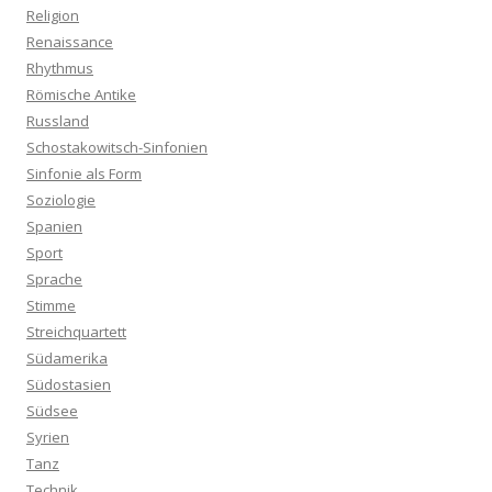
Religion
Renaissance
Rhythmus
Römische Antike
Russland
Schostakowitsch-Sinfonien
Sinfonie als Form
Soziologie
Spanien
Sport
Sprache
Stimme
Streichquartett
Südamerika
Südostasien
Südsee
Syrien
Tanz
Technik