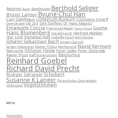
Berthold Seliger
Adorno
Beethoven
Bach
Byung-Chul Han
Bruno Latour
Carl Dahlhaus
Collegium Aureum
Constance Scharff
Dirk Steffens
Dr Hans Mauritz
Demokratie
DIE ZEIT
Emanuele Coccia
Goethe
Franzjosef Maier
Glenn Gould
Hans Blumenberg
Herfried Münkler
Harald Lesch
Igor Levit
Immanuel Kant
Isabelle Faust
Jens Jessen
Johann Sebastian Bach
Jürgen Giersch
Navid Kermani
Jürgen Habermas
Martin Tchiba
Monteverdi
Ohligser Heide
Nietzsche
Peter Gülke
Peter Sloterdijk
Rassismus
Rainer Prüss
Ralf Konersmann
Reinhard Goebel
Richard David Precht
Schubert
Rüdiger Safranski
Susanne K Langer
Thrasybulos Georgiades
Vogelstimmen
Violinspiel
META
Anmelden