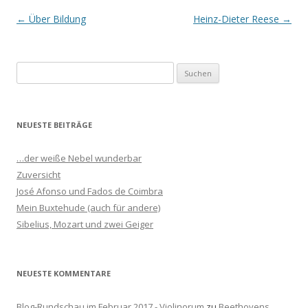
Beitrags-
←
Über Bildung
Heinz-Dieter Reese
→
Navigation
S
u
c
h
NEUESTE BEITRÄGE
e
n
…der weiße Nebel wunderbar
n
Zuversicht
a
José Afonso und Fados de Coimbra
c
Mein Buxtehude (auch für andere)
h
Sibelius, Mozart und zwei Geiger
:
NEUESTE KOMMENTARE
Blog-Rundschau im Februar 2017 - Violinorum
zu
Beethovens