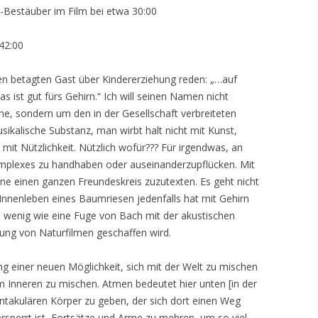
-Bestäuber im Film bei etwa 30:00
42:00
nen betagten Gast über Kindererziehung reden: „…auf
Das ist gut fürs Gehirn.“ Ich will seinen Namen nicht
he, sondern um den in der Gesellschaft verbreiteten
usikalische Substanz, man wirbt halt nicht mit Kunst,
n mit Nützlichkeit. Nützlich wofür??? Für irgendwas, an
Komplexes zu handhaben oder auseinanderzupflücken. Mit
e einen ganzen Freundeskreis zuzutexten. Es geht nicht
nnenleben eines Baumriesen jedenfalls hat mit Gehirn
 So wenig wie eine Fuge von Bach mit der akustischen
ung von Naturfilmen geschaffen wird.
ng einer neuen Möglichkeit, sich mit der Welt zu mischen
im Inneren zu mischen. Atmen bedeutet hier unten [in der
ntakulären Körper zu geben, der sich dort einen Weg
rsperrt ist, Fortsätze und Arme zu mehren, um so viel