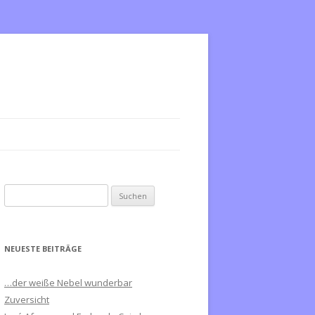
S
u
c
h
NEUESTE BEITRÄGE
e
n
…der weiße Nebel wunderbar
n
Zuversicht
a