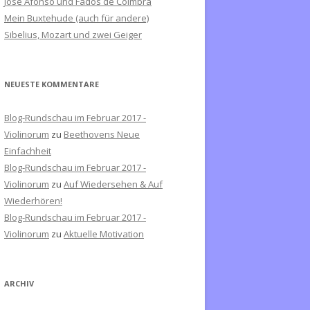
José Afonso und Fados de Coimbra
c
Mein Buxtehude (auch für andere)
h
Sibelius, Mozart und zwei Geiger
:
NEUESTE KOMMENTARE
Blog-Rundschau im Februar 2017 -
Violinorum
zu
Beethovens Neue
Einfachheit
Blog-Rundschau im Februar 2017 -
Violinorum
zu
Auf Wiedersehen & Auf
Wiederhören!
Blog-Rundschau im Februar 2017 -
Violinorum
zu
Aktuelle Motivation
ARCHIV