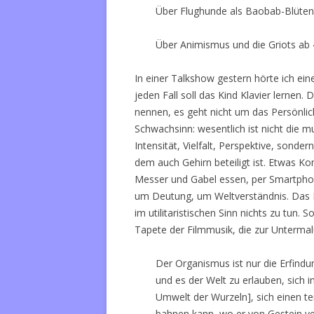
Über Flughunde als Baobab-Blüten
Über Animismus und die Griots ab 
In einer Talkshow gestern hörte ich ei
jeden Fall soll das Kind Klavier lernen. 
nennen, es geht nicht um das Persönlic
Schwachsinn: wesentlich ist nicht die m
Intensität, Vielfalt, Perspektive, sonder
dem auch Gehirn beteiligt ist. Etwas 
Messer und Gabel essen, per Smartphon
um Deutung, um Weltverständnis. Das I
im utilitaristischen Sinn nichts zu tun.
Tapete der Filmmusik, die zur Untermal
Der Organismus ist nur die Erfindu
und es der Welt zu erlauben, sich 
Umwelt der Wurzeln], sich einen te
bahnen kann, wo er von Gestein ve