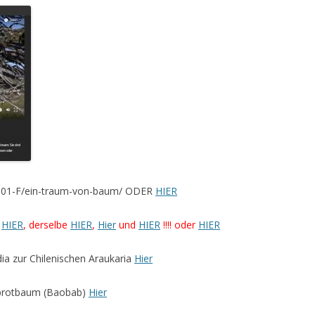
8-001-F/ein-traum-von-baum/ ODER
HIER
t
HIER
, derselbe
HIER
,
Hier
und
HIER
!!!! oder
HIER
ia zur Chilenischen Araukaria
Hier
enbrotbaum (Baobab)
Hier