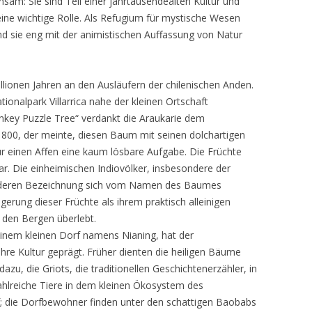
am: Sie sind Teil einer jahrtausendealten Kultur und
 eine wichtige Rolle. Als Refugium für mystische Wesen
nd sie eng mit der animistischen Auffassung von Natur
llionen Jahren an den Ausläufern der chilenischen Anden.
ionalpark Villarrica nahe der kleinen Ortschaft
key Puzzle Tree“ verdankt die Araukarie dem
00, der meinte, diesen Baum mit seinen dolchartigen
für einen Affen eine kaum lösbare Aufgabe. Die Früchte
r. Die einheimischen Indiovölker, insbesondere der
deren Bezeichnung sich vom Namen des Baumes
gerung dieser Früchte als ihrem praktisch alleinigen
 den Bergen überlebt.
einem kleinen Dorf namens Nianing, hat der
re Kultur geprägt. Früher dienten die heiligen Bäume
zu, die Griots, die traditionellen Geschichtenerzähler, in
ahlreiche Tiere in dem kleinen Ökosystem des
 die Dorfbewohner finden unter den schattigen Baobabs