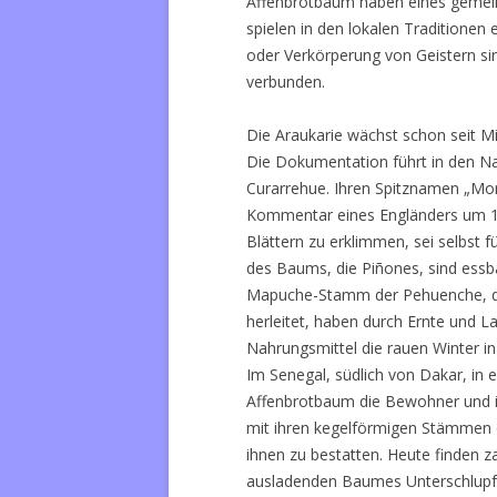
Affenbrotbaum haben eines gemeins
spielen in den lokalen Traditionen
oder Verkörperung von Geistern si
verbunden.
Die Araukarie wächst schon seit Mi
Die Dokumentation führt in den Nat
Curarrehue. Ihren Spitznamen „Mon
Kommentar eines Engländers um 18
Blättern zu erklimmen, sei selbst 
des Baums, die Piñones, sind essba
Mapuche-Stamm der Pehuenche, 
herleitet, haben durch Ernte und La
Nahrungsmittel die rauen Winter in
Im Senegal, südlich von Dakar, in 
Affenbrotbaum die Bewohner und ih
mit ihren kegelförmigen Stämmen da
ihnen zu bestatten. Heute finden z
ausladenden Baumes Unterschlupf;