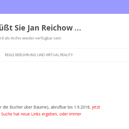
üßt Sie Jan Reichow …
ird als Archiv wieder verfügbar sein.
Zum
Inhalt
REALE BERÜHRUNG UND VIRTUAL REALITY
springen
her die Bücher über Bäume), abrufbar bis 1.9.2018,
jetzt
ge Suche hat neue Links ergeben, oder immer