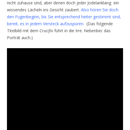
nicht zuhause sind, aber denen doch jeder Jodelanklang ein
wissendes Lächeln ins Gesicht zaubert.
Also hören Sie doch
den Fugenbeginn, bis Sie entsprechend heiter gestimmt sind,
bereit, es in jedem Versteck aufzuspüren.
(Das folgende
Titelbild mit dem
Crucifix
führt in die Irre. Nebenbei: das
Porträt auch.)