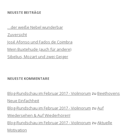
c
h
NEUESTE BEITRÄGE
e
n
…der weiße Nebel wunderbar
n
Zuversicht
a
José Afonso und Fados de Coimbra
c
Mein Buxtehude (auch für andere)
h
Sibelius, Mozart und zwei Geiger
:
NEUESTE KOMMENTARE
Blog-Rundschau im Februar 2017 - Violinorum
zu
Beethovens
Neue Einfachheit
Blog-Rundschau im Februar 2017 - Violinorum
zu
Auf
Wiedersehen & Auf Wiederhören!
Blog-Rundschau im Februar 2017 - Violinorum
zu
Aktuelle
Motivation