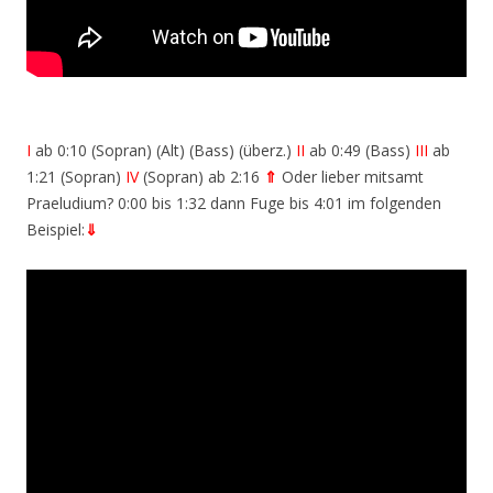
I
ab 0:10 (Sopran) (Alt) (Bass) (überz.)
II
ab 0:49 (Bass)
III
ab
1:21 (Sopran)
IV
(Sopran) ab 2:16
⇑
Oder lieber mitsamt
Praeludium? 0:00 bis 1:32 dann Fuge bis 4:01 im folgenden
Beispiel:
⇓