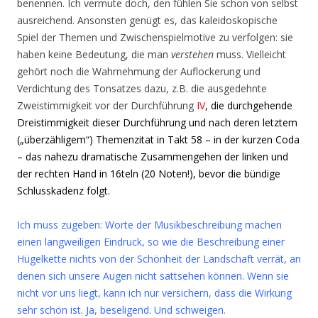
benennen. Ich vermute doch, den fühlen Sie schon von selbst
ausreichend. Ansonsten genügt es, das kaleidoskopische
Spiel der Themen und Zwischenspielmotive zu verfolgen: sie
haben keine Bedeutung, die man
verstehen
muss. Vielleicht
gehört noch die Wahrnehmung der Auflockerung und
Verdichtung des Tonsatzes dazu, z.B. die ausgedehnte
Zweistimmigkeit vor der Durchführung
IV
, die durchgehende
Dreistimmigkeit dieser Durchführung und nach deren letztem
(„überzähligem“) Themenzitat in Takt 58 – in der kurzen Coda
– das nahezu dramatische Zusammengehen der linken und
der rechten Hand in 16teln (20 Noten!), bevor die bündige
Schlusskadenz folgt.
Ich muss zugeben: Worte der Musikbeschreibung machen
einen langweiligen Eindruck, so wie die Beschreibung einer
Hügelkette nichts von der Schönheit der Landschaft verrät, an
denen sich unsere Augen nicht sattsehen können. Wenn sie
nicht vor uns liegt, kann ich nur versichern, dass die Wirkung
sehr schön ist. Ja, beseligend. Und schweigen.