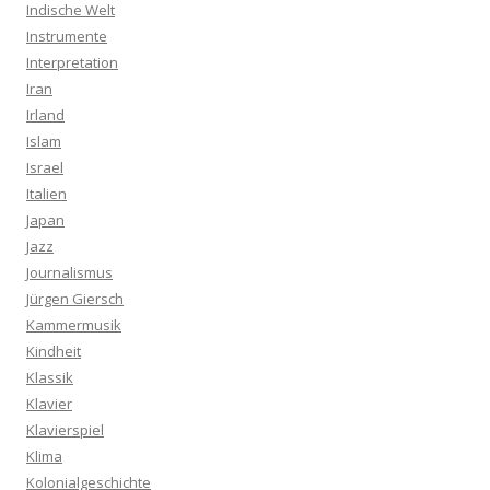
Indische Welt
Instrumente
Interpretation
Iran
Irland
Islam
Israel
Italien
Japan
Jazz
Journalismus
Jürgen Giersch
Kammermusik
Kindheit
Klassik
Klavier
Klavierspiel
Klima
Kolonialgeschichte