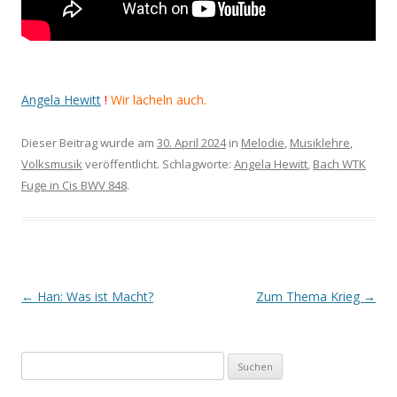
Angela Hewitt
!
Wir lächeln auch.
Dieser Beitrag wurde am
30. April 2024
in
Melodie
,
Musiklehre
,
Volksmusik
veröffentlicht. Schlagworte:
Angela Hewitt
,
Bach WTK
Fuge in Cis BWV 848
.
Beitrags-
←
Han: Was ist Macht?
Zum Thema Krieg
→
Navigation
S
u