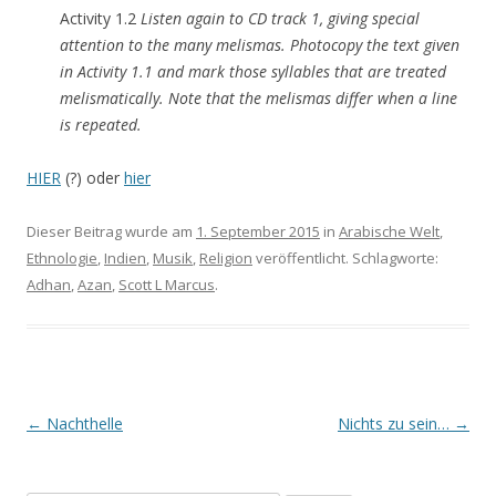
Activity 1.2
Listen again to CD track 1, giving special
attention to the many melismas. Photocopy the text given
in Activity 1.1 and mark those syllables that are treated
melismatically. Note that the melismas differ when a line
is repeated.
HIER
(?) oder
hier
Dieser Beitrag wurde am
1. September 2015
in
Arabische Welt
,
Ethnologie
,
Indien
,
Musik
,
Religion
veröffentlicht. Schlagworte:
Adhan
,
Azan
,
Scott L Marcus
.
Beitrags-
←
Nachthelle
Nichts zu sein…
→
Navigation