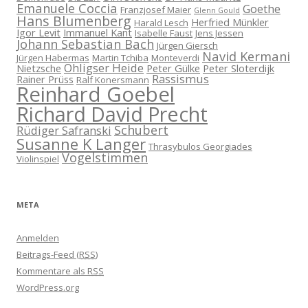
Emanuele Coccia
Goethe
Franzjosef Maier
Glenn Gould
Hans Blumenberg
Herfried Münkler
Harald Lesch
Igor Levit
Immanuel Kant
Isabelle Faust
Jens Jessen
Johann Sebastian Bach
Jürgen Giersch
Navid Kermani
Jürgen Habermas
Martin Tchiba
Monteverdi
Ohligser Heide
Nietzsche
Peter Gülke
Peter Sloterdijk
Rassismus
Rainer Prüss
Ralf Konersmann
Reinhard Goebel
Richard David Precht
Schubert
Rüdiger Safranski
Susanne K Langer
Thrasybulos Georgiades
Vogelstimmen
Violinspiel
META
Anmelden
Beitrags-Feed (
RSS
)
Kommentare als
RSS
WordPress.org