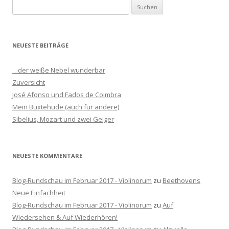
S
u
c
h
NEUESTE BEITRÄGE
e
n
…der weiße Nebel wunderbar
n
Zuversicht
a
José Afonso und Fados de Coimbra
c
Mein Buxtehude (auch für andere)
h
Sibelius, Mozart und zwei Geiger
:
NEUESTE KOMMENTARE
Blog-Rundschau im Februar 2017 - Violinorum
zu
Beethovens
Neue Einfachheit
Blog-Rundschau im Februar 2017 - Violinorum
zu
Auf
Wiedersehen & Auf Wiederhören!