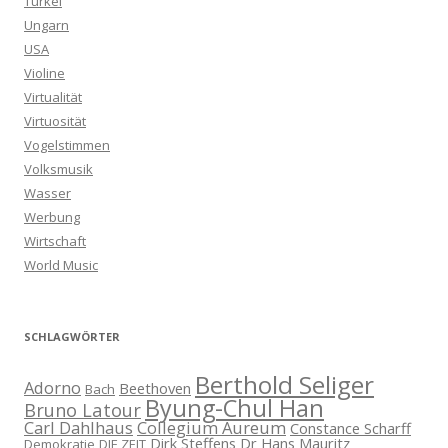
Türkei
Ungarn
USA
Violine
Virtualität
Virtuosität
Vogelstimmen
Volksmusik
Wasser
Werbung
Wirtschaft
World Music
SCHLAGWÖRTER
Berthold Seliger
Adorno
Beethoven
Bach
Byung-Chul Han
Bruno Latour
Carl Dahlhaus
Collegium Aureum
Constance Scharff
Dirk Steffens
Dr Hans Mauritz
Demokratie
DIE ZEIT