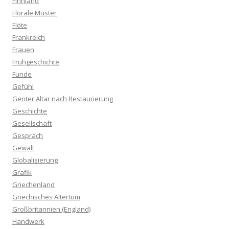
Finnland
Florale Muster
Flöte
Frankreich
Frauen
Frühgeschichte
Funde
Gefühl
Genter Altar nach Restaurierung
Geschichte
Gesellschaft
Gespräch
Gewalt
Globalisierung
Grafik
Griechenland
Griechisches Altertum
Großbritannien (England)
Handwerk