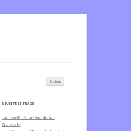
S
u
c
h
NEUESTE BEITRÄGE
e
n
…der weiße Nebel wunderbar
n
Zuversicht
a