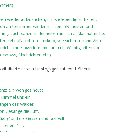
ahrheit):
en wieder aufzusuchen, um sie lebendig zu halten,
 von außen immer wieder mit dem «Neuesten und
bringt auch «Unzufriedenheit» mit sich … (das hat nichts
el zu sehr «Nachhalltechniker», wie sich mal mein Vetter
mich schnell «verführen» durch die Wichtigkeiten von
lkshows, Nachrichten etc.)
l zitierte er sein Lieblingsgedicht von Hölderlin,
:
änzt ein Weniges heute
r Himmel uns ein.
gangen des Waldes
on Gesange die Luft.
Gäng’ und die Gassen und fast will
leiernen Zeit.