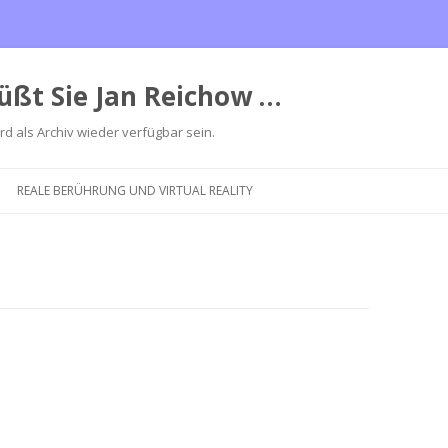
üßt Sie Jan Reichow …
ird als Archiv wieder verfügbar sein.
Zum
Inhalt
REALE BERÜHRUNG UND VIRTUAL REALITY
springen