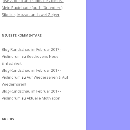
José Afonso und Fados de Coimbra
c
Mein Buxtehude (auch für andere)
h
Sibelius, Mozart und zwei Geiger
:
NEUESTE KOMMENTARE
Blog-Rundschau im Februar 2017 -
Violinorum
zu
Beethovens Neue
Einfachheit
Blog-Rundschau im Februar 2017 -
Violinorum
zu
Auf Wiedersehen & Auf
Wiederhören!
Blog-Rundschau im Februar 2017 -
Violinorum
zu
Aktuelle Motivation
ARCHIV