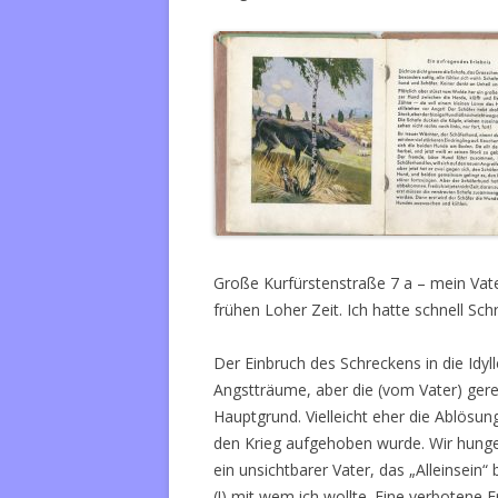
Große Kurfürstenstraße 7 a – mein Vater
frühen Loher Zeit. Ich hatte schnell Sch
Der Einbruch des Schreckens in die Idyl
Angstträume, aber die (vom Vater) gereg
Hauptgrund. Vielleicht eher die Ablösung
den Krieg aufgehoben wurde. Wir hunger
ein unsichtbarer Vater, das „Alleinsein“
(!) mit wem ich wollte. Eine verbotene F