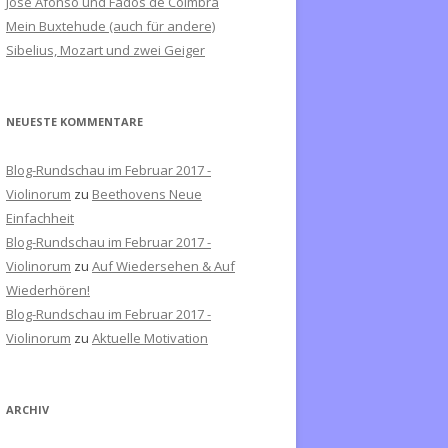
José Afonso und Fados de Coimbra
c
Mein Buxtehude (auch für andere)
h
Sibelius, Mozart und zwei Geiger
:
NEUESTE KOMMENTARE
Blog-Rundschau im Februar 2017 -
Violinorum
zu
Beethovens Neue
Einfachheit
Blog-Rundschau im Februar 2017 -
Violinorum
zu
Auf Wiedersehen & Auf
Wiederhören!
Blog-Rundschau im Februar 2017 -
Violinorum
zu
Aktuelle Motivation
ARCHIV