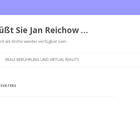
üßt Sie Jan Reichow …
ird als Archiv wieder verfügbar sein.
Zum
Inhalt
REALE BERÜHRUNG UND VIRTUAL REALITY
springen
SSVATERS