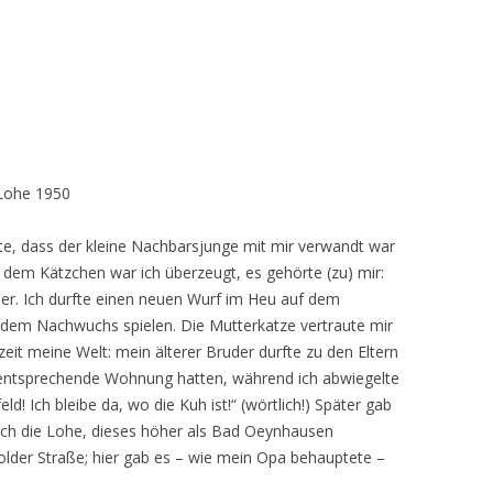
ohe 1950
ste, dass der kleine Nachbarsjunge mit mir verwandt war
 dem Kätzchen war ich überzeugt, es gehörte (zu) mir:
er. Ich durfte einen neuen Wurf im Heu auf dem
 dem Nachwuchs spielen. Die Mutterkatze vertraute mir
hzeit meine Welt: mein älterer Bruder durfte zu den Eltern
ne entsprechende Wohnung hatten, während ich abwiegelte
ld! Ich bleibe da, wo die Kuh ist!“ (wörtlich!) Später gab
h ich die Lohe, dieses höher als Bad Oeynhausen
lder Straße; hier gab es – wie mein Opa behauptete –