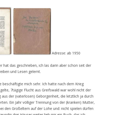
Adresse: ab 1950
 hat das geschrieben, ich las darin aber schon seit der
reiben und Lesen gelernt.
le beschäftigte mich sehr. Ich hatte nach dem Krieg
elte, 7tägige Flucht aus Greifswald war wohl nicht der
 aus der (vaterlosen) Geborgenheit, die letztlich ja durch
ten. Ein Jahr völliger Trennung von der (kranken) Mutter,
 bei den Großeltern auf der Lohe und: nicht spielen dürfen
reundin drei Häuser weiter lieh mir ein Buch, das ich