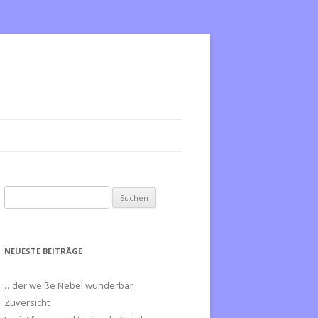
S
u
c
h
NEUESTE BEITRÄGE
e
n
…der weiße Nebel wunderbar
n
Zuversicht
a