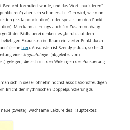
it Bedacht formuliert wurde, und das Wort „punktieren“
a punktieren?) aber sich schon erschließen wird, wie man
nktion (frz. la ponctuation), oder speziell um den Punkt
lamation). Man kann allerdings auch (im Zusammenhang
ergerät der Bildhauerei denken; es „beruht auf dem
 beliebigen Fixpunkten im Raum ein vierter Punkt durch
ann“ (siehe
hier
). Ansonsten ist Szendy jedoch, so heißt
beitung einer
Stigmatologie
(abgeleitet vom
et) gelegen, die sich mit den Wirkungen der Punktierung
n man sich in dieser ohnehin höchst assoziationsfreudigen
m Irrlicht der rhythmischen Doppelpunktierung zu
e neue (zweite), wachsame Lektüre des Haupttextes: