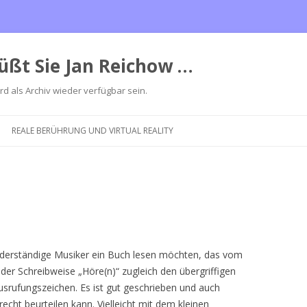
üßt Sie Jan Reichow …
ird als Archiv wieder verfügbar sein.
Zum
Inhalt
REALE BERÜHRUNG UND VIRTUAL REALITY
springen
widerständige Musiker ein Buch lesen möchten, das vom
der Schreibweise „Höre(n)“ zugleich den übergriffigen
srufungszeichen. Es ist gut geschrieben und auch
echt beurteilen kann. Vielleicht mit dem kleinen