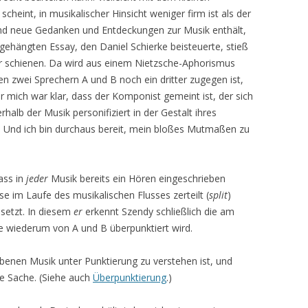
scheint, in musikalischer Hinsicht weniger firm ist als der
e und neue Gedanken und Entdeckungen zur Musik enthält,
angehängten Essay, den Daniel Schierke beisteuerte, stieß
bar schienen. Da wird aus einem Nietzsche-Aphorismus
ben zwei Sprechern A und B noch ein dritter zugegen ist,
ür mich war klar, dass der Komponist gemeint ist, der sich
halb der Musik personifiziert in der Gestalt ihres
ht. Und ich bin durchaus bereit, mein bloßes Mutmaßen zu
ass in
jeder
Musik bereits ein Hören eingeschrieben
isse im Laufe des musikalischen Flusses zerteilt (
split
)
 setzt. In diesem
er
erkennt Szendy schließlich die am
ie wiederum von A und B überpunktiert wird.
ebenen Musik unter Punktierung zu verstehen ist, und
re Sache. (Siehe auch
Überpunktierung
.)