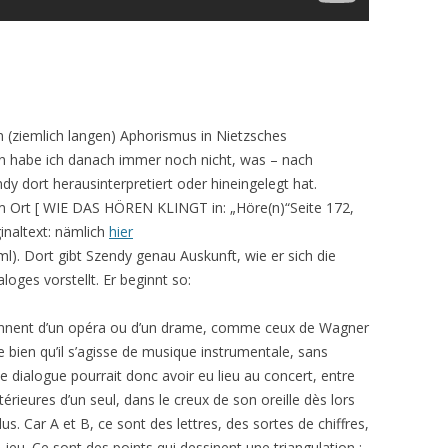
n (ziemlich langen) Aphorismus in Nietzsches
n habe ich danach immer noch nicht, was – nach
 dort herausinterpretiert oder hineingelegt hat.
em Ort [ WIE DAS HÖREN KLINGT in: „Höre(n)“Seite 172,
inaltext: nämlich
hier
l). Dort gibt Szendy genau Auskunft, wie er sich die
oges vorstellt. Er beginnt so:
tiennent d’un opéra ou d’un drame, comme ceux de Wagner
e bien qu’il s’agisse de musique instrumentale, sans
Ce dialogue pourrait donc avoir eu lieu au concert, entre
térieures d’un seul, dans le creux de son oreille dès lors
us. Car A et B, ce sont des lettres, des sortes de chiffres,
jeu. Ce sont des points qui dessinent une triangulation :