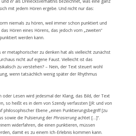
B und
er
als Dreiecksverhältnis bezeichnet, was eine ganz
 sich mit jedem Hören ergebe. Und nicht nur das:
n Form niemals zu hören, weil immer schon punktiert und
um das Hören eines Hörens, das jedoch vom „zweiten“
punktiert werden kann.
er metaphorischer zu denken hat als vielleicht zunächst
urchaus nicht auf eigene Faust. Vielleicht ist das
ikalisch zu verstehen? – Nein, der Text steuert wohl
htung, wenn tatsächlich wenig später der Rhythmus
 oder Lesen wird jedesmal der Klang, das Bild, der Text
fen, so heißt es in dem von Szendy verfassten [JR: und von
f philosophischer Ebene „einen Punktierungsbegriff [zu
us sowie die Pulsierung der
Phrasierung
achtet […]“.
einem widerfahren, die einen punktieren, müssen
werden, damit es zu einem Ich-Erlebnis kommen kann.