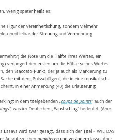
en. Wenig später heißt es:
ine Figur der Vereinheitlichung, sondern vielmehr
unkt unmittelbar der Streuung und Vermehrung
ermehrt?) die Note um die Hälfte ihres Wertes, ein
ng) verlängert den ersten um die Hälfte seines Wertes.
, den Staccato-Punkt, der ja auch als Markierung zu
ache mit den „Pulsschlägen“, die in eine musikalisch-
cheint, in einer Anmerkung (40) die Erläuterung:
erklingt in dem titelgebenden
„
coups de points
“
auch der
oings“,
was im Deutschen „Faustschlag“ bedeutet. (Anm.
s Essays wird zwar gesagt, dass sich der Titel – WIE DAS
r Ausrufezeichen
punktieren
und verändern lasse. Aber