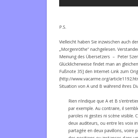
P.S.
Vielleicht haben Sie inzwischen auch de
„Morgenröthe“ nachgelesen. Verstande
Meinung des Übersetzers – Peter Szendy
Glücklicherweise findet man an gleich
Fußnote 35] den Internet-Link zum Orig
(http://www.vacarme.org/article1192.htm
Situation von A und B während ihres Dial
Rien n’indique que A et B s’entre
par exemple. Au contraire, il sembl
paroles ni gestes ni scène visible. 
deux auditeurs, ou entre les voix in
partagée en deux pavillons, voire pl
des positions ou instances dans un 