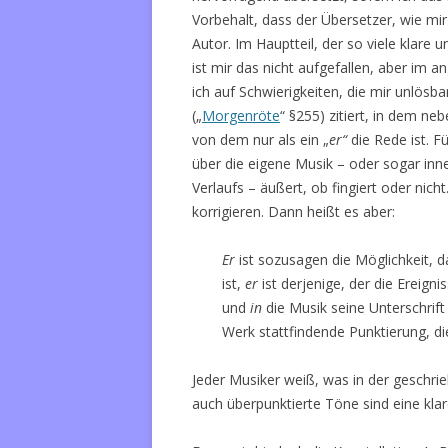
Vorbehalt, dass der Übersetzer, wie mir 
Autor. Im Hauptteil, der so viele klar
ist mir das nicht aufgefallen, aber im 
ich auf Schwierigkeiten, die mir unlös
(„
Morgenröte
“ §255) zitiert, in dem ne
von dem nur als ein „
er“
die Rede ist. F
über die eigene Musik – oder sogar inner
Verlaufs – äußert, ob fingiert oder nic
korrigieren. Dann heißt es aber:
Er
ist sozusagen die Möglichkeit, d
ist,
er
ist derjenige, der die Ereign
und
in
die Musik seine Unterschrift
Werk stattfindende Punktierung, d
Jeder Musiker weiß, was in der geschri
auch überpunktierte Töne sind eine kla