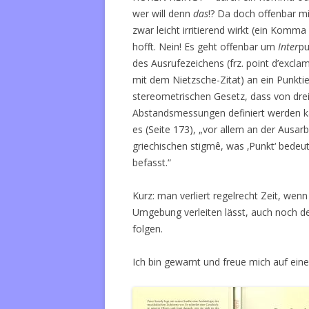
wer will denn
das
!? Da doch offenbar m
zwar leicht irritierend wirkt (ein Komm
hofft. Nein! Es geht offenbar um
Inter
pu
des Ausrufezeichens (frz. point d’exc
mit dem Nietzsche-Zitat) an ein Punkti
stereometrischen Gesetz, dass von drei
Abstandsmessungen definiert werden k
es (Seite 173), „vor allem an der Ausar
griechischen stigmê, was ‚Punkt‘ bedeut
befasst.“
Kurz: man verliert regelrecht Zeit, wen
Umgebung verleiten lässt, auch noch de
folgen.
Ich bin gewarnt und freue mich auf ein