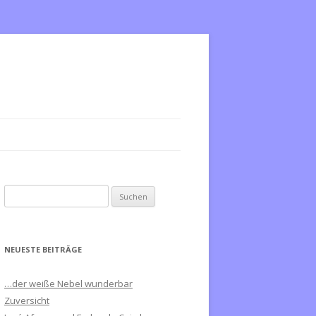
S
u
c
h
NEUESTE BEITRÄGE
e
n
…der weiße Nebel wunderbar
n
Zuversicht
a