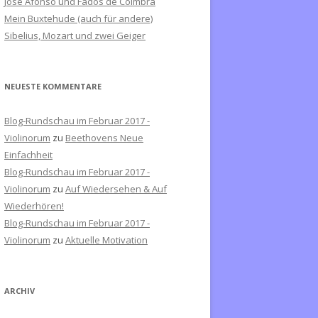
José Afonso und Fados de Coimbra
c
Mein Buxtehude (auch für andere)
h
Sibelius, Mozart und zwei Geiger
:
NEUESTE KOMMENTARE
Blog-Rundschau im Februar 2017 -
Violinorum
zu
Beethovens Neue
Einfachheit
Blog-Rundschau im Februar 2017 -
Violinorum
zu
Auf Wiedersehen & Auf
Wiederhören!
Blog-Rundschau im Februar 2017 -
Violinorum
zu
Aktuelle Motivation
ARCHIV