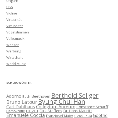
Ungarn
USA
Violine
Virtualität
Virtuosität
Vogelstimmen
Volksmusik
Wasser
Werbung
Wirtschaft
World Music
SCHLAGWÖRTER
Berthold Seliger
Adorno
Beethoven
Bach
Byung-Chul Han
Bruno Latour
Carl Dahlhaus
Collegium Aureum
Constance Scharff
Dirk Steffens
Dr Hans Mauritz
Demokratie
DIE ZEIT
Emanuele Coccia
Goethe
Franzjosef Maier
Glenn Gould