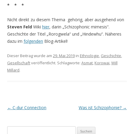
* * *
Nicht direkt zu diesem Thema gehörig, aber ausgehend von
Steven Feld
Wiki
hier
, darin „Schizophonic mimesis“.
Geschichte der Titel „Rorogwela“ und „Hindewhu“. Näheres
dazu im
folgenden
Blog-Artikel!
Dieser Beitrag wurde am
29. Mai 2019
in
Ethnologie
,
Geschichte
,
Gesellschaft
veröffentlicht. Schlagworte:
Asmat
,
Korowai
,
Will
Millard
.
Beitrags-
←
C-dur Connection
Was ist Schizophonie?
→
Navigation
S