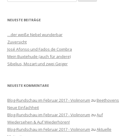
u
c
h
NEUESTE BEITRÄGE
e
n
…der weiße Nebel wunderbar
n
Zuversicht
a
José Afonso und Fados de Coimbra
c
Mein Buxtehude (auch für andere)
h
Sibelius, Mozart und zwei Geiger
:
NEUESTE KOMMENTARE
Blog-Rundschau im Februar 2017 - Violinorum
zu
Beethovens
Neue Einfachheit
Blog-Rundschau im Februar 2017 - Violinorum
zu
Auf
Wiedersehen & Auf Wiederhören!
Blog-Rundschau im Februar 2017 - Violinorum
zu
Aktuelle