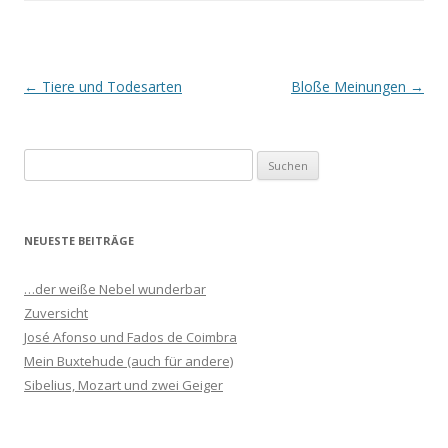
Beitrags-
←
Tiere und Todesarten
Bloße Meinungen
→
Navigation
S
u
c
h
NEUESTE BEITRÄGE
e
n
…der weiße Nebel wunderbar
n
Zuversicht
a
José Afonso und Fados de Coimbra
c
Mein Buxtehude (auch für andere)
h
Sibelius, Mozart und zwei Geiger
: