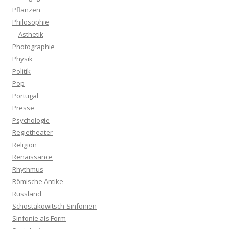
Pflanzen
Philosophie
Ästhetik
Photographie
Physik
Politik
Pop
Portugal
Presse
Psychologie
Regietheater
Religion
Renaissance
Rhythmus
Römische Antike
Russland
Schostakowitsch-Sinfonien
Sinfonie als Form