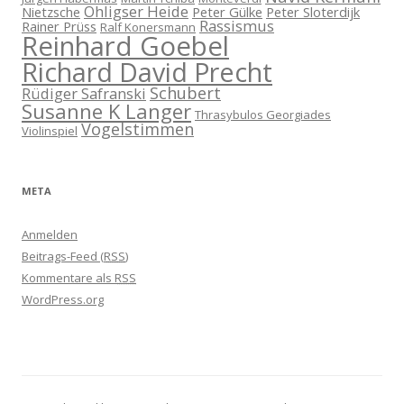
Ohligser Heide
Nietzsche
Peter Gülke
Peter Sloterdijk
Rassismus
Rainer Prüss
Ralf Konersmann
Reinhard Goebel
Richard David Precht
Schubert
Rüdiger Safranski
Susanne K Langer
Thrasybulos Georgiades
Vogelstimmen
Violinspiel
META
Anmelden
Beitrags-Feed (
RSS
)
Kommentare als
RSS
WordPress.org