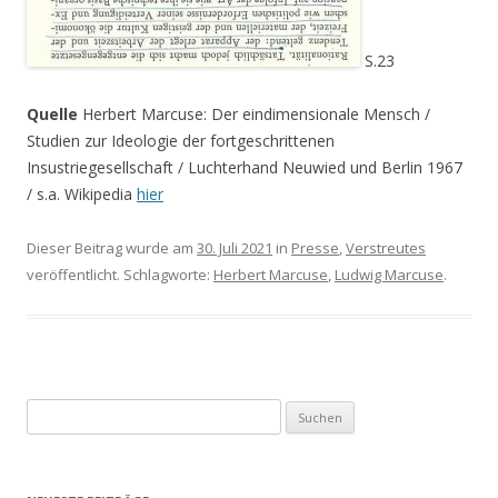
S.23
Quelle
Herbert Marcuse: Der eindimensionale Mensch /
Studien zur Ideologie der fortgeschrittenen
Insustriegesellschaft / Luchterhand Neuwied und Berlin 1967
/ s.a. Wikipedia
hier
Dieser Beitrag wurde am
30. Juli 2021
in
Presse
,
Verstreutes
veröffentlicht. Schlagworte:
Herbert Marcuse
,
Ludwig Marcuse
.
S
u
c
h