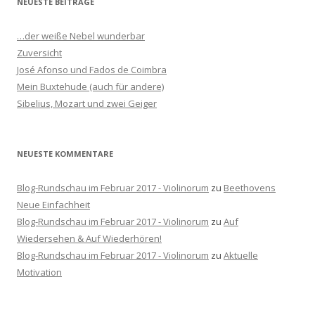
NEUESTE BEITRÄGE
e
n
…der weiße Nebel wunderbar
n
Zuversicht
a
José Afonso und Fados de Coimbra
c
Mein Buxtehude (auch für andere)
h
Sibelius, Mozart und zwei Geiger
:
NEUESTE KOMMENTARE
Blog-Rundschau im Februar 2017 - Violinorum
zu
Beethovens
Neue Einfachheit
Blog-Rundschau im Februar 2017 - Violinorum
zu
Auf
Wiedersehen & Auf Wiederhören!
Blog-Rundschau im Februar 2017 - Violinorum
zu
Aktuelle
Motivation