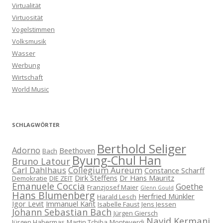
Virtualität
Virtuosität
Vogelstimmen
Volksmusik
Wasser
Werbung
Wirtschaft
World Music
SCHLAGWÖRTER
Berthold Seliger
Adorno
Beethoven
Bach
Byung-Chul Han
Bruno Latour
Carl Dahlhaus
Collegium Aureum
Constance Scharff
Dirk Steffens
Dr Hans Mauritz
Demokratie
DIE ZEIT
Emanuele Coccia
Goethe
Franzjosef Maier
Glenn Gould
Hans Blumenberg
Herfried Münkler
Harald Lesch
Igor Levit
Immanuel Kant
Isabelle Faust
Jens Jessen
Johann Sebastian Bach
Jürgen Giersch
Navid Kermani
Jürgen Habermas
Martin Tchiba
Monteverdi