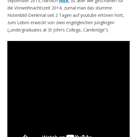
September 2013, nämlich
HIER
, ist aber wie geschaffen für
die Vorweihnachtszeit 2014, zumal man das stumme
Notenbild-Denkmal seit 2 Tagen auf youtube ertönen hört,
zum Leben erweckt von zwei engelgleichen Jünglingen
(„undergraduates at St John’s College, Cambridge“):