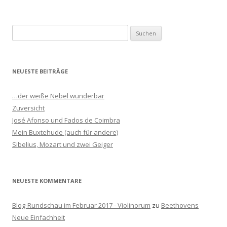
S
u
c
h
NEUESTE BEITRÄGE
e
n
…der weiße Nebel wunderbar
n
Zuversicht
a
José Afonso und Fados de Coimbra
c
Mein Buxtehude (auch für andere)
h
Sibelius, Mozart und zwei Geiger
:
NEUESTE KOMMENTARE
Blog-Rundschau im Februar 2017 - Violinorum
zu
Beethovens
Neue Einfachheit