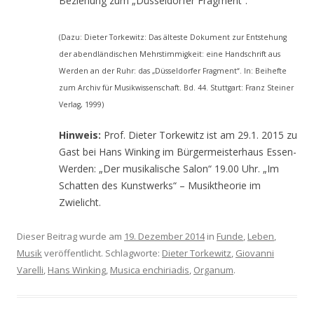
Beziehung zum „Düsseldorfer Fragment“.
(Dazu: Dieter Torkewitz: Das älteste Dokument zur Entstehung
der abendländischen Mehrstimmigkeit: eine Handschrift aus
Werden an der Ruhr: das „Düsseldorfer Fragment“. In: Beihefte
zum Archiv für Musikwissenschaft. Bd. 44. Stuttgart: Franz Steiner
Verlag, 1999)
Hinweis:
Prof. Dieter Torkewitz ist am 29.1. 2015 zu
Gast bei Hans Winking im Bürgermeisterhaus Essen-
Werden: „Der musikalische Salon“ 19.00 Uhr. „Im
Schatten des Kunstwerks“ – Musiktheorie im
Zwielicht.
Dieser Beitrag wurde am
19. Dezember 2014
in
Funde
,
Leben
,
Musik
veröffentlicht. Schlagworte:
Dieter Torkewitz
,
Giovanni
Varelli
,
Hans Winking
,
Musica enchiriadis
,
Organum
.