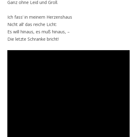
Ganz ohne Leid und Groll.
Ich fass‘ in meinem Herzenshaus
Nicht all‘ das reiche Licht:
Es will hinaus, es muß hinaus, –
Die letzte Schranke bricht!