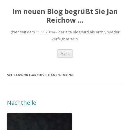
Im neuen Blog begrüßt Sie Jan
Reichow …
(hier seit dem 11.11.2014) – der alte Blog wird als Archiv wieder
verfügbar sein.
Zum
Menü
Inhalt
springen
SCHLAGWORT-ARCHIVE:
HANS WINKING
Nachthelle