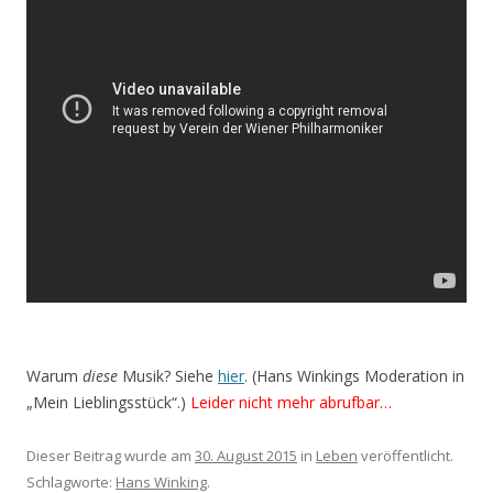
Warum
diese
Musik? Siehe
hier
. (Hans Winkings Moderation in
„Mein Lieblingsstück“.)
Leider nicht mehr abrufbar…
Dieser Beitrag wurde am
30. August 2015
in
Leben
veröffentlicht.
Schlagworte:
Hans Winking
.