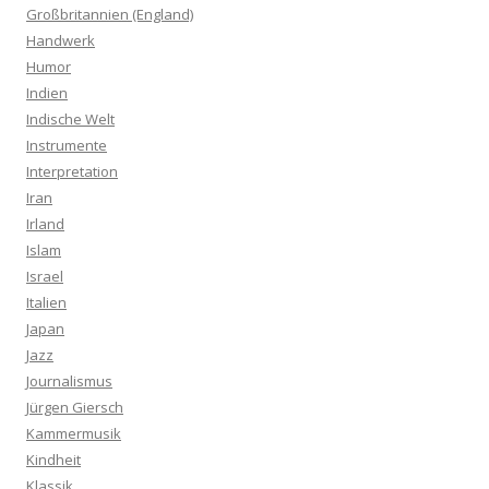
Großbritannien (England)
Handwerk
Humor
Indien
Indische Welt
Instrumente
Interpretation
Iran
Irland
Islam
Israel
Italien
Japan
Jazz
Journalismus
Jürgen Giersch
Kammermusik
Kindheit
Klassik