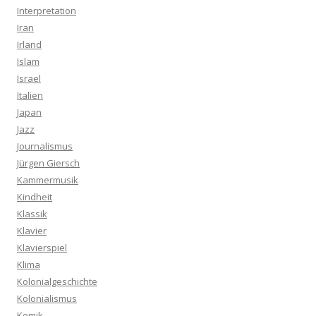
Interpretation
Iran
Irland
Islam
Israel
Italien
Japan
Jazz
Journalismus
Jürgen Giersch
Kammermusik
Kindheit
Klassik
Klavier
Klavierspiel
Klima
Kolonialgeschichte
Kolonialismus
Komik