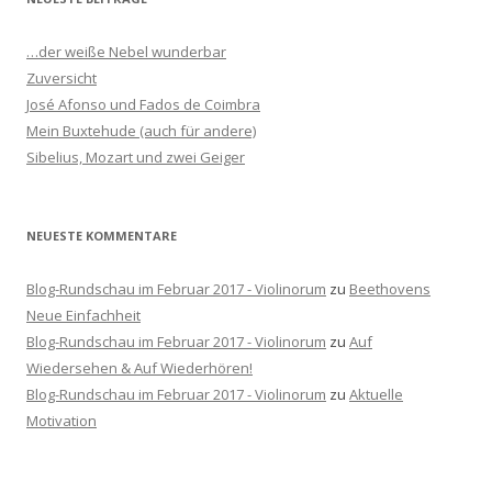
e
n
…der weiße Nebel wunderbar
n
Zuversicht
a
José Afonso und Fados de Coimbra
c
Mein Buxtehude (auch für andere)
h
Sibelius, Mozart und zwei Geiger
:
NEUESTE KOMMENTARE
Blog-Rundschau im Februar 2017 - Violinorum
zu
Beethovens
Neue Einfachheit
Blog-Rundschau im Februar 2017 - Violinorum
zu
Auf
Wiedersehen & Auf Wiederhören!
Blog-Rundschau im Februar 2017 - Violinorum
zu
Aktuelle
Motivation