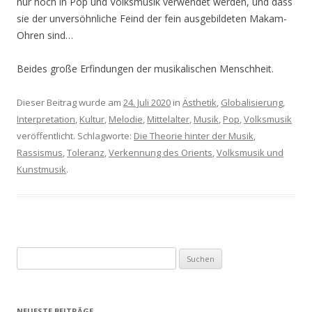
nur noch in Pop und Volksmusik verwendet werden, und dass
sie der unversöhnliche Feind der fein ausgebildeten Makam-
Ohren sind…
Beides große Erfindungen der musikalischen Menschheit.
Dieser Beitrag wurde am
24. Juli 2020
in
Ästhetik
,
Globalisierung
,
Interpretation
,
Kultur
,
Melodie
,
Mittelalter
,
Musik
,
Pop
,
Volksmusik
veröffentlicht. Schlagworte:
Die Theorie hinter der Musik
,
Rassismus
,
Toleranz
,
Verkennung des Orients
,
Volksmusik und
Kunstmusik
.
S
u
c
h
NEUESTE BEITRÄGE