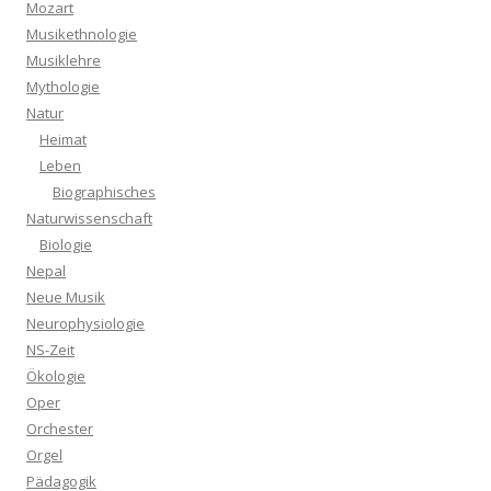
Mozart
Musikethnologie
Musiklehre
Mythologie
Natur
Heimat
Leben
Biographisches
Naturwissenschaft
Biologie
Nepal
Neue Musik
Neurophysiologie
NS-Zeit
Ökologie
Oper
Orchester
Orgel
Pädagogik