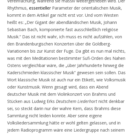
Vereinfachung, während sie massiv weitergetrieben wird. Der
Rhythmus,
essentieller
Parameter der orientalischen Musik,
kommt in dem Artikel gar nicht erst vor. Und vom Westen
heißt es: „Der Gigant der abendländischen Musik, Johann
Sebastian Bach, komponierte fast ausschließlich religiöse
Musik.“ Das ist nicht wahr, ich muss es nicht aufzählen, von
den Brandenburgischen Konzerten über die Goldberg-
Variationen bis zur Kunst der Fuge. Da gibt es nun mal nichts,
was mit den Meditationen bestimmter Sufi-Orden des Nahen
Ostens vergleichbar wäre, die „über Jahrhunderte hinweg die
Kaderschmieden klassischer Musik“ gewesen sein sollen. Das
Wort klassische Musik ist auch nur ein Etikett, wie Volksmusik
oder Kunstmusik. Wenn gesagt wird, dass ein Abend
deutscher Musik mit dem Violinkonzert von Brahms und
Stücken aus Ludwig Erks
Deutschem Liederhort
nicht denkbar
sei, so steckt darin nur der wahre Kern, dass Brahms diese
Sammlung nicht leiden konnte. Aber seine eigene
Volksliedersammlung hätte er wohl gelten gelassen, und in
jedem Radioprogramm wäre eine Liedergruppe nach seinem