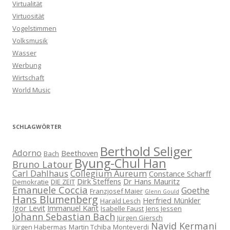
Virtualität
Virtuosität
Vogelstimmen
Volksmusik
Wasser
Werbung
Wirtschaft
World Music
SCHLAGWÖRTER
Berthold Seliger
Adorno
Beethoven
Bach
Byung-Chul Han
Bruno Latour
Carl Dahlhaus
Collegium Aureum
Constance Scharff
Dirk Steffens
Dr Hans Mauritz
Demokratie
DIE ZEIT
Emanuele Coccia
Goethe
Franzjosef Maier
Glenn Gould
Hans Blumenberg
Herfried Münkler
Harald Lesch
Igor Levit
Immanuel Kant
Isabelle Faust
Jens Jessen
Johann Sebastian Bach
Jürgen Giersch
Navid Kermani
Jürgen Habermas
Martin Tchiba
Monteverdi