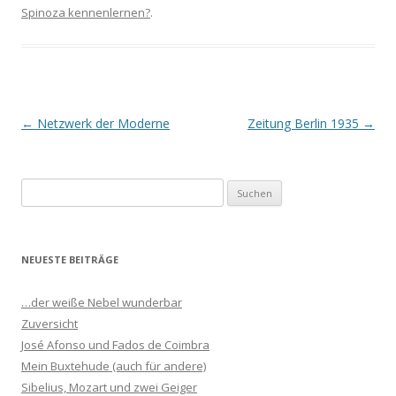
Spinoza kennenlernen?
.
Beitrags-
←
Netzwerk der Moderne
Zeitung Berlin 1935
→
Navigation
S
u
c
h
NEUESTE BEITRÄGE
e
n
…der weiße Nebel wunderbar
n
Zuversicht
a
José Afonso und Fados de Coimbra
c
Mein Buxtehude (auch für andere)
h
Sibelius, Mozart und zwei Geiger