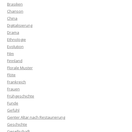
Brasilien
Chanson
China
Digitalisierung
Drama
Ethnologie
Evolution
Film
Finnland
Florale Muster
Flöte
Frankreich
Frauen
Frühgeschichte
Funde
Gefühl
Genter Altar nach Restaurierung
Geschichte
Gesellschaft