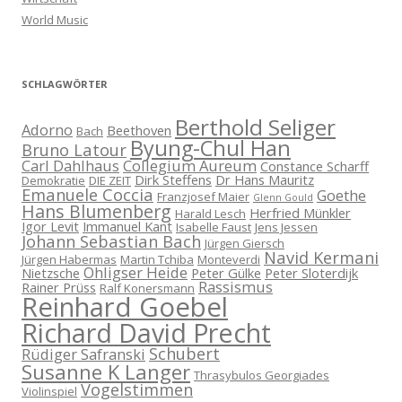
World Music
SCHLAGWÖRTER
Berthold Seliger
Adorno
Beethoven
Bach
Byung-Chul Han
Bruno Latour
Carl Dahlhaus
Collegium Aureum
Constance Scharff
Dirk Steffens
Dr Hans Mauritz
Demokratie
DIE ZEIT
Emanuele Coccia
Goethe
Franzjosef Maier
Glenn Gould
Hans Blumenberg
Herfried Münkler
Harald Lesch
Igor Levit
Immanuel Kant
Isabelle Faust
Jens Jessen
Johann Sebastian Bach
Jürgen Giersch
Navid Kermani
Jürgen Habermas
Martin Tchiba
Monteverdi
Ohligser Heide
Nietzsche
Peter Gülke
Peter Sloterdijk
Rassismus
Rainer Prüss
Ralf Konersmann
Reinhard Goebel
Richard David Precht
Schubert
Rüdiger Safranski
Susanne K Langer
Thrasybulos Georgiades
Vogelstimmen
Violinspiel