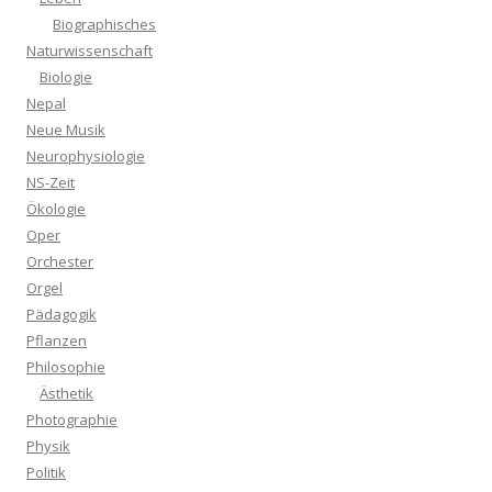
Biographisches
Naturwissenschaft
Biologie
Nepal
Neue Musik
Neurophysiologie
NS-Zeit
Ökologie
Oper
Orchester
Orgel
Pädagogik
Pflanzen
Philosophie
Ästhetik
Photographie
Physik
Politik