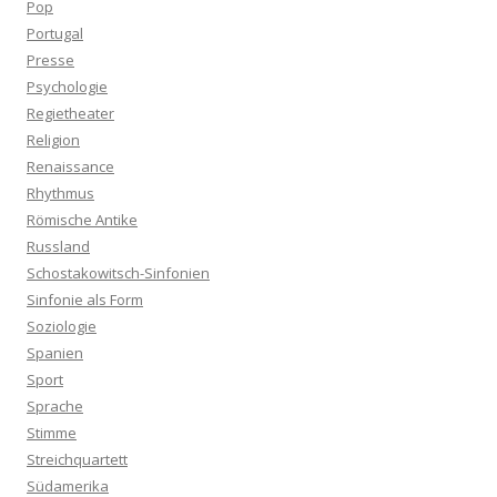
Pop
Portugal
Presse
Psychologie
Regietheater
Religion
Renaissance
Rhythmus
Römische Antike
Russland
Schostakowitsch-Sinfonien
Sinfonie als Form
Soziologie
Spanien
Sport
Sprache
Stimme
Streichquartett
Südamerika