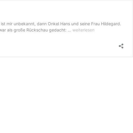
 ist mir unbekannt, dann Onkel Hans und seine Frau Hildegard.
Luftschlösser
ch war als große Rückschau gedacht: …
weiterlesen
und
Städtebau